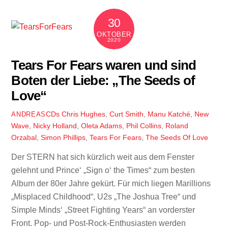
30
OKTOBER
2020
Tears For Fears waren und sind
Boten der Liebe: „The Seeds of
Love“
CDs
Chris Hughes
,
Curt Smith
,
Manu Katché
,
New
ANDREAS
Wave
,
Nicky Holland
,
Oleta Adams
,
Phil Collins
,
Roland
Orzabal
,
Simon Phillips
,
Tears For Fears
,
The Seeds Of Love
Der STERN hat sich kürzlich weit aus dem Fenster
gelehnt und Prince‘ „Sign o‘ the Times“ zum besten
Album der 80er Jahre gekürt. Für mich liegen Marillions
„Misplaced Childhood“, U2s „The Joshua Tree“ und
Simple Minds‘ „Street Fighting Years“ an vorderster
Front. Pop- und Post-Rock-Enthusiasten werden