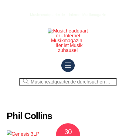
Skip
to
Musicheadquarter.de – Internet Musikmagazin
content
Menu
Phil Collins
30