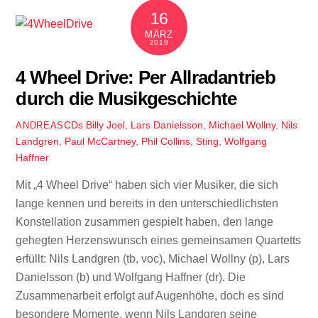
16
MÄRZ
2019
4 Wheel Drive: Per Allradantrieb
durch die Musikgeschichte
CDs
Billy Joel
,
Lars Danielsson
,
Michael Wollny
,
Nils
ANDREAS
Landgren
,
Paul McCartney
,
Phil Collins
,
Sting
,
Wolfgang
Haffner
Mit „4 Wheel Drive“ haben sich vier Musiker, die sich
lange kennen und bereits in den unterschiedlichsten
Konstellation zusammen gespielt haben, den lange
gehegten Herzenswunsch eines gemeinsamen Quartetts
erfüllt: Nils Landgren (tb, voc), Michael Wollny (p), Lars
Danielsson (b) und Wolfgang Haffner (dr). Die
Zusammenarbeit erfolgt auf Augenhöhe, doch es sind
besondere Momente, wenn Nils Landgren seine