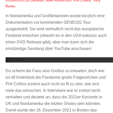
CDs
Genesis
,
Mike Rutherford
,
Phil Collins
,
Tony
ANDREAS
Banks
In Nordamerika und Großbritannien wurde kürzlich eine
Dokumentation zur kommenden GENESIS Tour
ausgestrahlt. Sie wird vermutlich nicht das europäische
Festland erreichen (obwohl es in den USA exklusiv auch
einen DVD Release gibt), aber man kann sich die
Mit dem
einstündige Sendung über YouTube anschauen:
Da scheint die Fans also Großes zu erwarten, doch wie
so oft hinterlässt die Pandemie große Fragezeichen und
Phil Collins scheint auch nicht so fit zu sein, wie sich
viele das wünschen. In Interviews war er zuletzt recht
verhalten und deutete an, dass die 2021er Konzerte in
UK und Nordamerika die letzten Shows sein könnten.
Damit würde der 16. Dezember 2021 in Boston das