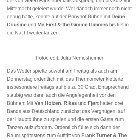
der von vielen Fans ebenfalls ausgiebig und bis kurz vor
Mitternacht gefeiert wurde. Wer danach immer noch nicht
genug hatte, konnte auf der Ponyhof-Bühne mit
Deine
Cousine
und
Me First & the Gimme Gimmes
bis tief in
die Nacht weiter tanzen.
Fotocredit: Julia Nemesheimer
Das Wetter spielte sowohl am Freitag als auch am
Donnerstag ordentlich mit, das Thermometer kletterte
insbesondere freitags auf bis zu 30 Grad. Entsprechend
staubig war dann auch die Angelegenheit vor den
Bühnen: Mit
Van Holzen
,
Rikas
und
Fjørt
hatten drei
Bands aus Deutschland zunächst das Vergnügen, auf
der Hauptbühne zu spielen und die ersten Gäste zum
Tanzen aufzufordern. Ordentlich füllte sich dann der
Raum spätestens zum Auftritt von
Frank Turner & The