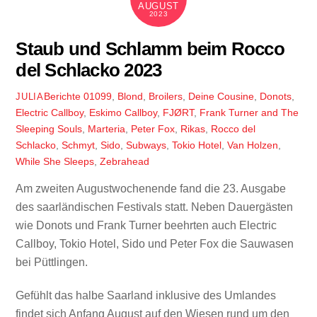
AUGUST
2023
Staub und Schlamm beim Rocco
del Schlacko 2023
Berichte
01099
,
Blond
,
Broilers
,
Deine Cousine
,
Donots
,
JULIA
Electric Callboy
,
Eskimo Callboy
,
FJØRT
,
Frank Turner and The
Sleeping Souls
,
Marteria
,
Peter Fox
,
Rikas
,
Rocco del
Schlacko
,
Schmyt
,
Sido
,
Subways
,
Tokio Hotel
,
Van Holzen
,
While She Sleeps
,
Zebrahead
Am zweiten Augustwochenende fand die 23. Ausgabe
des saarländischen Festivals statt. Neben Dauergästen
wie Donots und Frank Turner beehrten auch Electric
Callboy, Tokio Hotel, Sido und Peter Fox die Sauwasen
bei Püttlingen.
Gefühlt das halbe Saarland inklusive des Umlandes
findet sich Anfang August auf den Wiesen rund um den