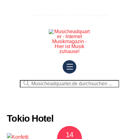
Skip
to
Musicheadquarter.de – Internet Musikmagazin
content
Menu
Tokio Hotel
14