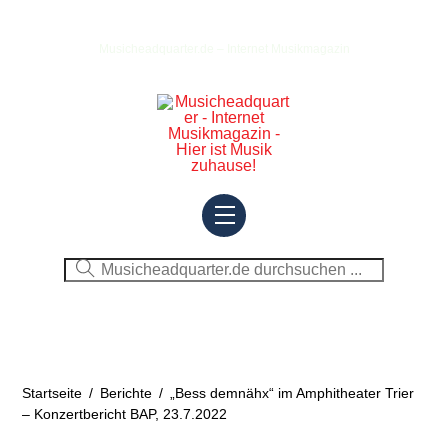
Skip
to
Musicheadquarter.de – Internet Musikmagazin
content
Menu
Startseite
/
Berichte
/
„Bess demnähx“ im Amphitheater Trier
– Konzertbericht BAP, 23.7.2022