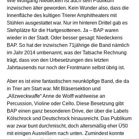
Wie Wolfgang Niedecken ist auch sein Publikum
inzwischen älter geworden. Kein Wunder also, dass die
Innenfläche des kultigen Trierer Amphitheaters mit
Stühlen ausgestattet war. Nur im hinteren Drittel gab es
Stehplätze für die Hartgesottenen. Ja – BAP waren
wieder in der Stadt. Oder besser gesagt: Niedeckens
BAP. So hat der inzwischen 71jährige die Band nämlich
im Jahr 2014 umbenannt, was der Tatsache Rechnung
trägt, dass von den Urbesetzungen des letzten
Jahrtausends nur noch der Frontmann selbst übrig ist.
Aber es ist eine fantastischen neunköpfige Band, die da
in Trier am Start war. Mit Bläsersektion und
„Allzweckwaffe“ Anne de Wolff wahlweise an
Percussion, Violine oder Cello. Diese Besetzung gibt
BAP einen ganz besonderen Drive, der über die Labels
Kölschrock und Deutschrock hinausreicht. Das Publikum
war zwar bunt durchmischt, doch altersmäßig eher Ü50
mit einigen Ausreißern nach unten. Zumindest konnte