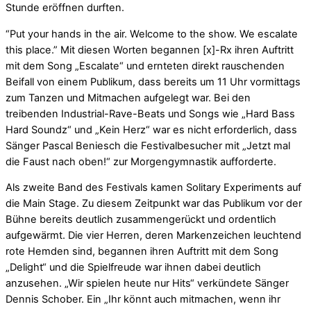
Stunde eröffnen durften.
“Put your hands in the air. Welcome to the show. We escalate
this place.” Mit diesen Worten begannen [x]-Rx ihren Auftritt
mit dem Song „Escalate“ und ernteten direkt rauschenden
Beifall von einem Publikum, dass bereits um 11 Uhr vormittags
zum Tanzen und Mitmachen aufgelegt war. Bei den
treibenden Industrial-Rave-Beats und Songs wie „Hard Bass
Hard Soundz“ und „Kein Herz“ war es nicht erforderlich, dass
Sänger Pascal Beniesch die Festivalbesucher mit „Jetzt mal
die Faust nach oben!“ zur Morgengymnastik aufforderte.
Als zweite Band des Festivals kamen Solitary Experiments auf
die Main Stage. Zu diesem Zeitpunkt war das Publikum vor der
Bühne bereits deutlich zusammengerückt und ordentlich
aufgewärmt. Die vier Herren, deren Markenzeichen leuchtend
rote Hemden sind, begannen ihren Auftritt mit dem Song
„Delight“ und die Spielfreude war ihnen dabei deutlich
anzusehen. „Wir spielen heute nur Hits“ verkündete Sänger
Dennis Schober. Ein „Ihr könnt auch mitmachen, wenn ihr