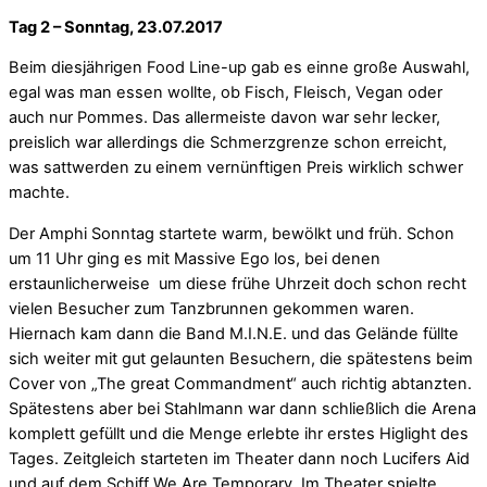
Tag 2 – Sonntag, 23.07.2017
Beim diesjährigen Food Line-up gab es einne große Auswahl,
egal was man essen wollte, ob Fisch, Fleisch, Vegan oder
auch nur Pommes. Das allermeiste davon war sehr lecker,
preislich war allerdings die Schmerzgrenze schon erreicht,
was sattwerden zu einem vernünftigen Preis wirklich schwer
machte.
Der Amphi Sonntag startete warm, bewölkt und früh. Schon
um 11 Uhr ging es mit Massive Ego los, bei denen
erstaunlicherweise um diese frühe Uhrzeit doch schon recht
vielen Besucher zum Tanzbrunnen gekommen waren.
Hiernach kam dann die Band M.I.N.E. und das Gelände füllte
sich weiter mit gut gelaunten Besuchern, die spätestens beim
Cover von „The great Commandment“ auch richtig abtanzten.
Spätestens aber bei Stahlmann war dann schließlich die Arena
komplett gefüllt und die Menge erlebte ihr erstes Higlight des
Tages. Zeitgleich starteten im Theater dann noch Lucifers Aid
und auf dem Schiff We Are Temporary. Im Theater spielte