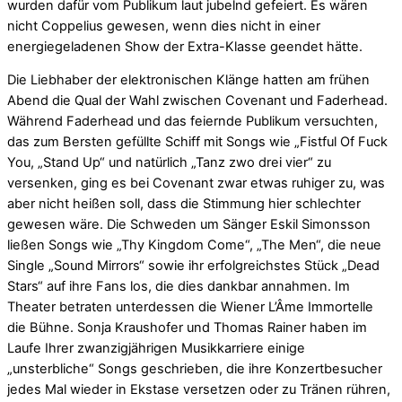
wurden dafür vom Publikum laut jubelnd gefeiert. Es wären
nicht Coppelius gewesen, wenn dies nicht in einer
energiegeladenen Show der Extra-Klasse geendet hätte.
Die Liebhaber der elektronischen Klänge hatten am frühen
Abend die Qual der Wahl zwischen Covenant und Faderhead.
Während Faderhead und das feiernde Publikum versuchten,
das zum Bersten gefüllte Schiff mit Songs wie „Fistful Of Fuck
You, „Stand Up“ und natürlich „Tanz zwo drei vier“ zu
versenken, ging es bei Covenant zwar etwas ruhiger zu, was
aber nicht heißen soll, dass die Stimmung hier schlechter
gewesen wäre. Die Schweden um Sänger Eskil Simonsson
ließen Songs wie „Thy Kingdom Come“, „The Men“, die neue
Single „Sound Mirrors“ sowie ihr erfolgreichstes Stück „Dead
Stars“ auf ihre Fans los, die dies dankbar annahmen. Im
Theater betraten unterdessen die Wiener L’Âme Immortelle
die Bühne. Sonja Kraushofer und Thomas Rainer haben im
Laufe Ihrer zwanzigjährigen Musikkarriere einige
„unsterbliche“ Songs geschrieben, die ihre Konzertbesucher
jedes Mal wieder in Ekstase versetzen oder zu Tränen rühren,