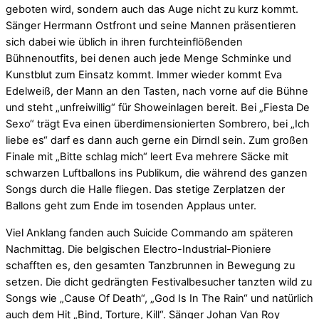
geboten wird, sondern auch das Auge nicht zu kurz kommt.
Sänger Herrmann Ostfront und seine Mannen präsentieren
sich dabei wie üblich in ihren furchteinflößenden
Bühnenoutfits, bei denen auch jede Menge Schminke und
Kunstblut zum Einsatz kommt. Immer wieder kommt Eva
Edelweiß, der Mann an den Tasten, nach vorne auf die Bühne
und steht „unfreiwillig“ für Showeinlagen bereit. Bei „Fiesta De
Sexo“ trägt Eva einen überdimensionierten Sombrero, bei „Ich
liebe es“ darf es dann auch gerne ein Dirndl sein. Zum großen
Finale mit „Bitte schlag mich“ leert Eva mehrere Säcke mit
schwarzen Luftballons ins Publikum, die während des ganzen
Songs durch die Halle fliegen. Das stetige Zerplatzen der
Ballons geht zum Ende im tosenden Applaus unter.
Viel Anklang fanden auch Suicide Commando am späteren
Nachmittag. Die belgischen Electro-Industrial-Pioniere
schafften es, den gesamten Tanzbrunnen in Bewegung zu
setzen. Die dicht gedrängten Festivalbesucher tanzten wild zu
Songs wie „Cause Of Death“, „God Is In The Rain“ und natürlich
auch dem Hit „Bind, Torture, Kill“. Sänger Johan Van Roy