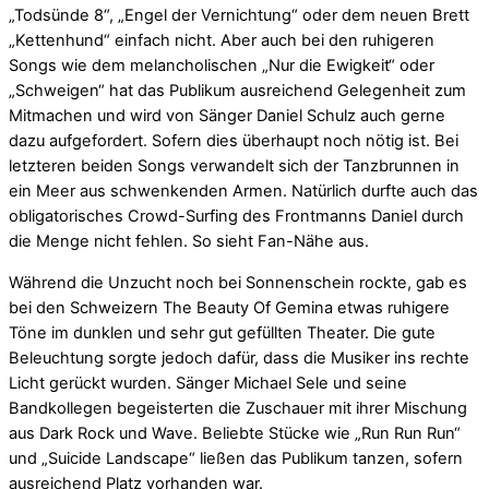
„Todsünde 8“, „Engel der Vernichtung“ oder dem neuen Brett
„Kettenhund“ einfach nicht. Aber auch bei den ruhigeren
Songs wie dem melancholischen „Nur die Ewigkeit“ oder
„Schweigen“ hat das Publikum ausreichend Gelegenheit zum
Mitmachen und wird von Sänger Daniel Schulz auch gerne
dazu aufgefordert. Sofern dies überhaupt noch nötig ist. Bei
letzteren beiden Songs verwandelt sich der Tanzbrunnen in
ein Meer aus schwenkenden Armen. Natürlich durfte auch das
obligatorisches Crowd-Surfing des Frontmanns Daniel durch
die Menge nicht fehlen. So sieht Fan-Nähe aus.
Während die Unzucht noch bei Sonnenschein rockte, gab es
bei den Schweizern The Beauty Of Gemina etwas ruhigere
Töne im dunklen und sehr gut gefüllten Theater. Die gute
Beleuchtung sorgte jedoch dafür, dass die Musiker ins rechte
Licht gerückt wurden. Sänger Michael Sele und seine
Bandkollegen begeisterten die Zuschauer mit ihrer Mischung
aus Dark Rock und Wave. Beliebte Stücke wie „Run Run Run“
und „Suicide Landscape“ ließen das Publikum tanzen, sofern
ausreichend Platz vorhanden war.