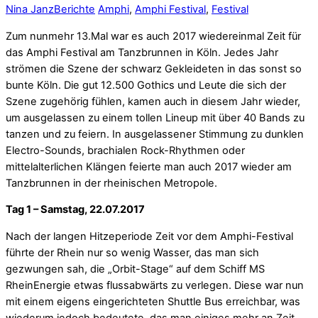
Nina Janz
Berichte
Amphi
,
Amphi Festival
,
Festival
Zum nunmehr 13.Mal war es auch 2017 wiedereinmal Zeit für
das Amphi Festival am Tanzbrunnen in Köln. Jedes Jahr
strömen die Szene der schwarz Gekleideten in das sonst so
bunte Köln. Die gut 12.500 Gothics und Leute die sich der
Szene zugehörig fühlen, kamen auch in diesem Jahr wieder,
um ausgelassen zu einem tollen Lineup mit über 40 Bands zu
tanzen und zu feiern. In ausgelassener Stimmung zu dunklen
Electro-Sounds, brachialen Rock-Rhythmen oder
mittelalterlichen Klängen feierte man auch 2017 wieder am
Tanzbrunnen in der rheinischen Metropole.
Tag 1 – Samstag, 22.07.2017
Nach der langen Hitzeperiode Zeit vor dem Amphi-Festival
führte der Rhein nur so wenig Wasser, das man sich
gezwungen sah, die „Orbit-Stage“ auf dem Schiff MS
RheinEnergie etwas flussabwärts zu verlegen. Diese war nun
mit einem eigens eingerichteten Shuttle Bus erreichbar, was