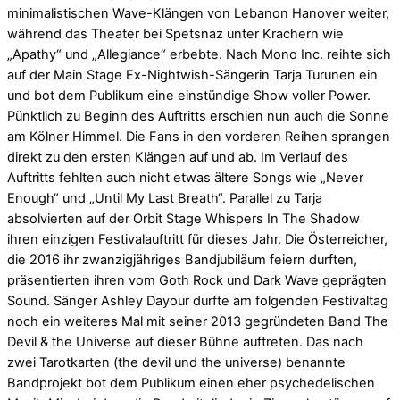
minimalistischen Wave-Klängen von Lebanon Hanover weiter,
während das Theater bei Spetsnaz unter Krachern wie
„Apathy“ und „Allegiance“ erbebte. Nach Mono Inc. reihte sich
auf der Main Stage Ex-Nightwish-Sängerin Tarja Turunen ein
und bot dem Publikum eine einstündige Show voller Power.
Pünktlich zu Beginn des Auftritts erschien nun auch die Sonne
am Kölner Himmel. Die Fans in den vorderen Reihen sprangen
direkt zu den ersten Klängen auf und ab. Im Verlauf des
Auftritts fehlten auch nicht etwas ältere Songs wie „Never
Enough“ und „Until My Last Breath“. Parallel zu Tarja
absolvierten auf der Orbit Stage Whispers In The Shadow
ihren einzigen Festivalauftritt für dieses Jahr. Die Österreicher,
die 2016 ihr zwanzigjähriges Bandjubiläum feiern durften,
präsentierten ihren vom Goth Rock und Dark Wave geprägten
Sound. Sänger Ashley Dayour durfte am folgenden Festivaltag
noch ein weiteres Mal mit seiner 2013 gegründeten Band The
Devil & the Universe auf dieser Bühne auftreten. Das nach
zwei Tarotkarten (the devil und the universe) benannte
Bandprojekt bot dem Publikum einen eher psychedelischen