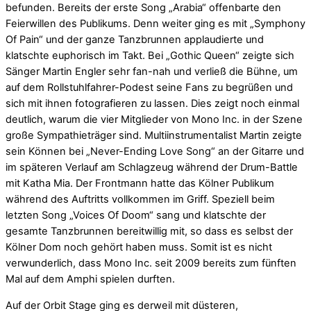
befunden. Bereits der erste Song „Arabia“ offenbarte den
Feierwillen des Publikums. Denn weiter ging es mit „Symphony
Of Pain“ und der ganze Tanzbrunnen applaudierte und
klatschte euphorisch im Takt. Bei „Gothic Queen“ zeigte sich
Sänger Martin Engler sehr fan-nah und verließ die Bühne, um
auf dem Rollstuhlfahrer-Podest seine Fans zu begrüßen und
sich mit ihnen fotografieren zu lassen. Dies zeigt noch einmal
deutlich, warum die vier Mitglieder von Mono Inc. in der Szene
große Sympathieträger sind. Multiinstrumentalist Martin zeigte
sein Können bei „Never-Ending Love Song“ an der Gitarre und
im späteren Verlauf am Schlagzeug während der Drum-Battle
mit Katha Mia. Der Frontmann hatte das Kölner Publikum
während des Auftritts vollkommen im Griff. Speziell beim
letzten Song „Voices Of Doom“ sang und klatschte der
gesamte Tanzbrunnen bereitwillig mit, so dass es selbst der
Kölner Dom noch gehört haben muss. Somit ist es nicht
verwunderlich, dass Mono Inc. seit 2009 bereits zum fünften
Mal auf dem Amphi spielen durften.
Auf der Orbit Stage ging es derweil mit düsteren,