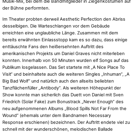
Musik-Mix, bei dem die Bandmitglieder in Ziegenkostümen auf
der Bühne performten.
Im Theater probten derweil Aesthetic Perfection den Abriss
desselbigen. Die Warteschlangen vor dem Gebäude
erreichten eine unglaubliche Länge. Zusammen mit dem
bereits erwähnten Einlassstopp kam es so dazu, dass einige
enttäuschte Fans den heißersehnten Auftritt des
amerikanischen Projekts um Daniel Graves nicht miterleben
konnten. Innerhalb von 50 Minuten wurden elf Songs auf das
Publikum losgelassen. Das Set startete mit „A Nice Place To
Visit“ und beinhaltete auch die weiteren Singles „Inhuman“, „A
Big Bad Wolf“ und natürlich auch den allseits beliebten
Tanzflächenfüller „Antibody“. Als weiteren Höhepunkt der
Show konnte man sicherlich das Duett von Daniel mit Sven
Friedrich (Solar Fake) zum Bonustrack „Never Enough“ des
neu aufgenommenen Albums „Blood Spills Not Far From the
Wound“ (ehemals unter dem Bandnamen Necessary
Response erschienen) bezeichnen. Der Auftritt endete viel zu
schnell mit der wunderschönen, melodischen Ballade