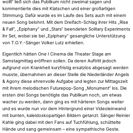
wollt“ ließ sich das Publikum nicht zweimal sagen und
kommentierte dies mit Klatschen und einer großartigen
Stimmung. Dafür wurde es im Laufe des Sets auch mit einem
neuen Song belohnt. Mit dem Dreifach-Schlag ihrer Hits „Rise
& Fall“, „Epiphany“ und „Stars“ beendeten Solitary Experiments
ihr Set, wobei sie bei „Epiphany“ gesangliche Unterstützung
von T.O.Y.-Sänger Volker Lutz erhielten.
Eigentlich hätten One I Cinema die Theater Stage am
Samstagmittag eröffnen sollen. Da deren Auftritt jedoch
aufgrund von Krankheit kurzfristig ersatzlos abgesagt werden
musste, übernahmen an dieser Stelle die Niederländer Angels
& Agony diese ehrenvolle Aufgabe und legten zur Mittagszeit
mit ihrem melodischen Futurepop-Song „Monument“ los. Die
ersten drei Songs benötigte das Publikum noch, um etwas
wacher zu werden, dann ging es mit härteren Songs weiter
und es wurde nun vor dem Hintergrund einer Videoleinwand
mit bunten, kaleidoskopartigen Bildern getanzt. Sänger Reinier
Kahle ging dabei mit den Fans auf Tuchfühlung, schüttelte
Hände und sang gemeinsam – eine sympathische Geste.