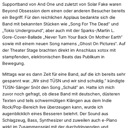
Supportband von And One und zuletzt von Solar Fake waren
Beyond Obsession dem einen oder anderen Besucher bereits
ein Begriff. Für den reichlichen Applaus bedankte sich die
Band mit bekannten Stücken wie „Song For The Dead“ und
„Tokio Underground“, aber auch mit der Sparks-/Martin L.
Gore-Cover-Ballade „Never Turn Your Back On Mother Earth“
sowie mit einem neuen Song namens „Ghost On Pictures“. Auf
der Theater Stage brachten direkt im Anschluss xotox mit
stampfenden, elektronischen Beats das Publikum in
Bewegung.
Mittags war es dann Zeit für eine Band, auf die ich bereits sehr
gespannt war. „Wir sind TÜSN und wir sind schuldig.“ kündigte
TÜSN-Sänger Snöt den Song „Schuld“ an. Hatte ich mich
zuvor noch gefragt, ob diese Band mit deutschen, düsteren
Texten und teils schwermütigen Klängen aus dem Indie
Rock/Pop-Bereich live überzeugen kann, wurde ich
augenblicklich eines Besseren belehrt. Der Sound aus
Schlagzeug, Bass, Synthesizer und zuweilen auch e-Piano
wirkt im Zusammenspiel mit der durchdringenden und