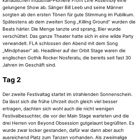
kanadischen Industrial-Pioniere Front Line Assembly eine
gelungene Show ab. Sänger Bill Leeb und seine Männer
sorgten ab den ersten Tönen für gute Stimmung im Publikum.
Spätestens ab dem zweiten Song „Killing Ground“ wurden die
Beats härter. Die Menge tanzte und sprang, Bier wurde
verschüttet. Das ganze Theater hatte sich in eine wilde Party
verwandelt. FLA schlossen den Abend mit dem Song
„Mindphaser“ ab. Headliner auf der Orbit Stage waren die
englischen Gothik Rocker Nosferatu, die bereits seit fast 30
Jahren im Geschäft sind.
Tag 2
Der zweite Festivaltag startet im strahlenden Sonnenschein.
Da lässt sich die frühe Uhrzeit doch gleich viel besser
ertragen, dachten sich wohl auch die nicht wenigen
Festivalbesuchter, die vor der Main Stage warteten und die
drei Herren von Beyond Obsession gutgelaunt begrüßten. Es
wurde zwar locker gestanden, dafür war dann aber auch
ausreichend Platz zum Tanzen vorhanden. Als zweimalige