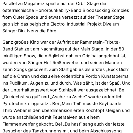
Parallel zu Megaherz spielte auf der Orbit Stage die
österreichische Horrorpunkabilly-Band Bloodsucking Zombies
from Outer Space und etwas versetzt auf der Theater Stage
gab sich das belgische Electro-Industrial-Projekt Dive um
Sänger Dirk Ivens die Ehre.
Ganz großes Kino war der Auftritt der Rammstein-Tribute-
Band Stahlzeit am Nachmittag auf der Main Stage. In der 50-
minütigen Show, die möglichst nah am Original angelehnt ist,
wurden von Sänger Heli Reißenweber und seinen Mannen
zehn Songs gecovert. Zum Start gab es als erstes „Bück Dich“
auf die Ohren und dazu eine ordentliche Portion Kunstsperma
ins Publikum. Augen zu und durch. Was zählt, ist der Spaß. Und
der Unterhaltungswert von Stahlzeit war ausgezeichnet. Bei
„Du riechst so gut“ und „Asche zu Asche“ wurde ordentlich
Pyrotechnik eingesetzt. Bei „Mein Teil“ musste Keyboarder
Thilo Weber in den überdimensionierten Kochtopf steigen und
wurde anschließend mit Feuersalven aus einem
Flammenwerfer gekocht. Bei „Du hast“ sang auch der letzte
Besucher des Tanzbrunnens mit und beim Abschlusssong