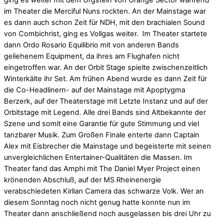
ging es weiter mit dem Urgstein von Orange Sector während
im Theater die Merciful Nuns rockten. An der Mainstage war
es dann auch schon Zeit für NDH, mit den brachialen Sound
von Combichrist, ging es Vollgas weiter. Im Theater startete
dann Ordo Rosario Equilibrio mit von anderen Bands
geliehenem Equipment, da ihres am Flughafen nicht
eingetroffen war. An der Orbit Stage spielte zwischenzeitlich
Winterkälte ihr Set. Am frühen Abend wurde es dann Zeit für
die Co-Headlinern- auf der Mainstage mit Apoptygma
Berzerk, auf der Theaterstage mit Letzte Instanz und auf der
Orbitstage mit Legend. Alle drei Bands sind Altbekannte der
Szene und somit eine Garantie für gute Stimmung und viel
tanzbarer Musik. Zum Großen Finale enterte dann Captain
Alex mit Eisbrecher die Mainstage und begeisterte mit seinen
unvergleichlichen Entertainer-Qualitäten die Massen. Im
Theater fand das Amphi mit The Daniel Myer Project einen
krönenden Abschluß, auf der MS Rheinenergie
verabschiedeten Kirlian Camera das schwarze Volk. Wer an
diesem Sonntag noch nicht genug hatte konnte nun im
Theater dann anschließend noch ausgelassen bis drei Uhr zu