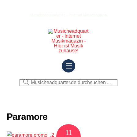
Skip
to
Musicheadquarter.de – Internet Musikmagazin
content
Menu
Paramore
11