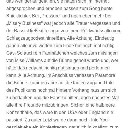
das weniger aufgefallen, sie hatten sich im Internet
abgesprochen und erhoben passen zum Song bunte
Knicklichter. Bei „Pressure“ und noch eben mehr bei
„Misery Business“ war jedoch alle Trauer vergessen und
der Bassist ließ sich sogar zu einem Rückwärtssalto vom
Schlagzeugpodest hinreißen. Alle Achtung. Eindeutig
gaben alle involvierten zum Ende hin noch mal richtig
Gas. So auch ein Fanmädchen welches zum mitsingen
von Miss Williams auf die Bühne geholt wurde und, wer
hätte das gedacht, richtig gut singen und performen
kann. Alle Achtung. Im Anschluss verlassen Paramore
die Bühne, kommen aber auf die lauten Zugabe-Rufe
des Publikums nochmal hinterm Vorhang raus um sich
zu bedanken und die Fans zu bitten, doch nächstes Mal
alle ihre Freunde mitzubringen. Sicher, eine halbleere
Konzerthalle, das wäre in den USA oder England nie
passiert. Zu guter Letzt wurde dann noch „Into You“
gespielt ehe ein Konfettiregen, natürlich in knallrot, zum