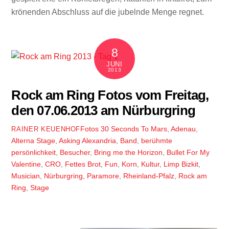
krönenden Abschluss auf die jubelnde Menge regnet.
8
JUNI
2013
Rock am Ring Fotos vom Freitag,
den 07.06.2013 am Nürburgring
Fotos
30 Seconds To Mars
,
Adenau
,
RAINER KEUENHOF
Alterna Stage
,
Asking Alexandria
,
Band
,
berühmte
persönlichkeit
,
Besucher
,
Bring me the Horizon
,
Bullet For My
Valentine
,
CRO
,
Fettes Brot
,
Fun
,
Korn
,
Kultur
,
Limp Bizkit
,
Musician
,
Nürburgring
,
Paramore
,
Rheinland-Pfalz
,
Rock am
Ring
,
Stage