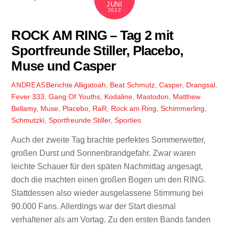
JUNI
2022
ROCK AM RING – Tag 2 mit
Sportfreunde Stiller, Placebo,
Muse und Casper
Berichte
Alligatoah
,
Beat Schmutz
,
Casper
,
Drangsal
,
ANDREAS
Fever 333
,
Gang Of Youths
,
Kodaline
,
Mastodon
,
Matthew
Bellamy
,
Muse
,
Placebo
,
RaR
,
Rock am Ring
,
Schimmerling
,
Schmutzki
,
Sportfreunde Stiller
,
Sporties
Auch der zweite Tag brachte perfektes Sommerwetter,
großen Durst und Sonnenbrandgefahr. Zwar waren
leichte Schauer für den späten Nachmittag angesagt,
doch die machten einen großen Bogen um den RING.
Stattdessen also wieder ausgelassene Stimmung bei
90.000 Fans. Allerdings war der Start diesmal
verhaltener als am Vortag. Zu den ersten Bands fanden