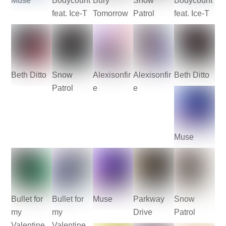
Muse
Bodycount
Bury
Snow
Bodycount
feat. Ice-T
Tomorrow
Patrol
feat. Ice-T
Beth Ditto
Snow
Alexisonfir
Alexisonfir
Beth Ditto
Patrol
e
e
Muse
Bullet for
Bullet for
Muse
Parkway
Snow
my
my
Drive
Patrol
Valentine
Valentine