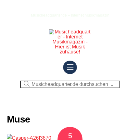
Skip
to
Musicheadquarter.de – Internet Musikmagazin
content
Menu
Muse
5