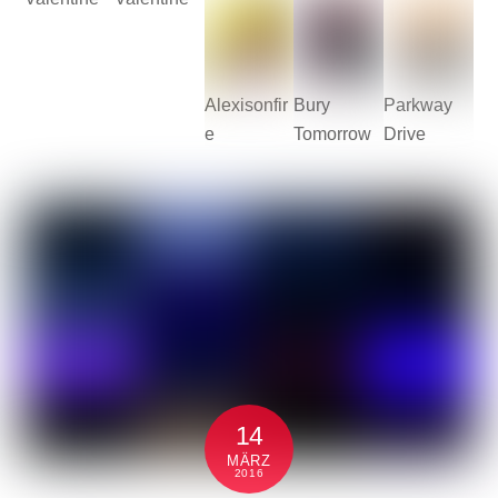
Alexisonfir
Bury
Parkway
e
Tomorrow
Drive
14
MÄRZ
2016