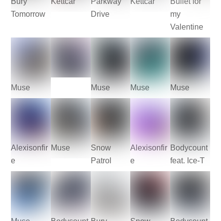
Bury
Kettcar
Parkway
Kettcar
Bullet for
Tomorrow
Drive
my
Valentine
Muse
Muse
Muse
Muse
Alexisonfir
Muse
Snow
Alexisonfir
Bodycount
e
Patrol
e
feat. Ice-T