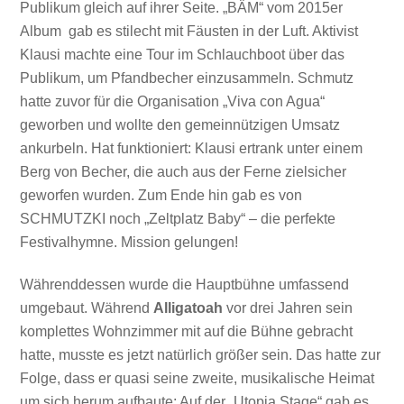
Publikum gleich auf ihrer Seite. „BÄM“ vom 2015er
Album gab es stilecht mit Fäusten in der Luft. Aktivist
Klausi machte eine Tour im Schlauchboot über das
Publikum, um Pfandbecher einzusammeln. Schmutz
hatte zuvor für die Organisation „Viva con Agua“
geworben und wollte den gemeinnützigen Umsatz
ankurbeln. Hat funktioniert: Klausi ertrank unter einem
Berg von Becher, die auch aus der Ferne zielsicher
geworfen wurden. Zum Ende hin gab es von
SCHMUTZKI noch „Zeltplatz Baby“ – die perfekte
Festivalhymne. Mission gelungen!
Währenddessen wurde die Hauptbühne umfassend
umgebaut. Während
Alligatoah
vor drei Jahren sein
komplettes Wohnzimmer mit auf die Bühne gebracht
hatte, musste es jetzt natürlich größer sein. Das hatte zur
Folge, dass er quasi seine zweite, musikalische Heimat
um sich herum aufbaute: Auf der „Utopia Stage“ gab es