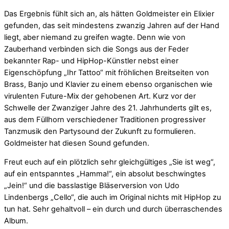
Das Ergebnis fühlt sich an, als hätten Goldmeister ein Elixier
gefunden, das seit mindestens zwanzig Jahren auf der Hand
liegt, aber niemand zu greifen wagte. Denn wie von
Zauberhand verbinden sich die Songs aus der Feder
bekannter Rap- und HipHop-Künstler nebst einer
Eigenschöpfung „Ihr Tattoo“ mit fröhlichen Breitseiten von
Brass, Banjo und Klavier zu einem ebenso organischen wie
virulenten Future-Mix der gehobenen Art. Kurz vor der
Schwelle der Zwanziger Jahre des 21. Jahrhunderts gilt es,
aus dem Füllhorn verschiedener Traditionen progressiver
Tanzmusik den Partysound der Zukunft zu formulieren.
Goldmeister hat diesen Sound gefunden.
Freut euch auf ein plötzlich sehr gleichgültiges „Sie ist weg“,
auf ein entspanntes „Hamma!“, ein absolut beschwingtes
„Jein!“ und die basslastige Bläserversion von Udo
Lindenbergs „Cello“, die auch im Original nichts mit HipHop zu
tun hat. Sehr gehaltvoll – ein durch und durch überraschendes
Mit dem La
Album.