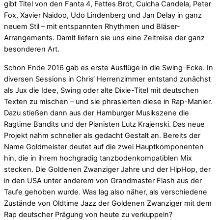
gibt Titel von den Fanta 4, Fettes Brot, Culcha Candela, Peter
Fox, Xavier Naidoo, Udo Lindenberg und Jan Delay in ganz
neuem Stil – mit entspannten Rhythmen und Bläser-
Arrangements. Damit liefern sie uns eine Zeitreise der ganz
besonderen Art.
Schon Ende 2016 gab es erste Ausflüge in die Swing-Ecke. In
diversen Sessions in Chris‘ Herrenzimmer entstand zunächst
als Jux die Idee, Swing oder alte Dixie-Titel mit deutschen
Texten zu mischen – und sie phrasierten diese in Rap-Manier.
Dazu stießen dann aus der Hamburger Musikszene die
Ragtime Bandits und der Pianisten Lutz Krajenski. Das neue
Projekt nahm schneller als gedacht Gestalt an. Bereits der
Name Goldmeister deutet auf die zwei Hauptkomponenten
hin, die in ihrem hochgradig tanzbodenkompatiblen Mix
stecken. Die Goldenen Zwanziger Jahre und der HipHop, der
in den USA unter anderem von Grandmaster Flash aus der
Taufe gehoben wurde. Was lag also näher, als verschiedene
Zustände von Oldtime Jazz der Goldenen Zwanziger mit dem
Rap deutscher Prägung von heute zu verkuppeln?