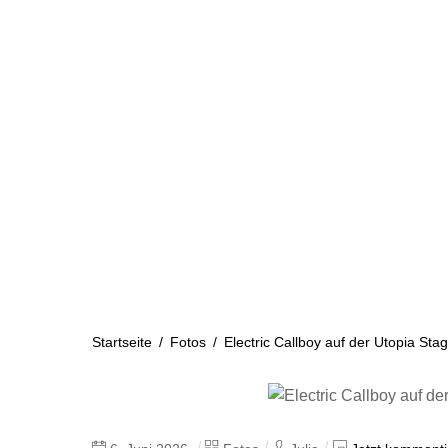
Skip
to
content
Startseite
Aktuelles
Startseite
/
Fotos
/
Electric Callboy auf der Utopia S