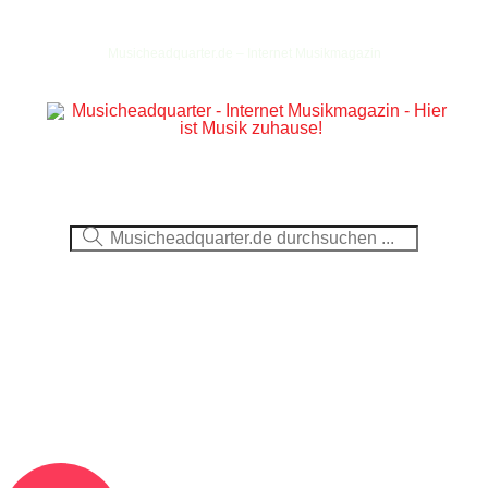
Musicheadquarter.de – Internet Musikmagazin
Ausblick
CDs
DVDs
Berichte
Fotos