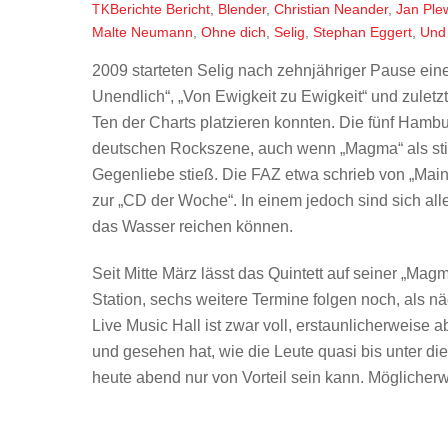
Berichte
Bericht
,
Blender
,
Christian Neander
,
Jan Ple
TK
Malte Neumann
,
Ohne dich
,
Selig
,
Stephan Eggert
,
Und 
2009 starteten Selig nach zehnjähriger Pause ein
Unendlich“, „Von Ewigkeit zu Ewigkeit“ und zuletzt
Ten der Charts platzieren konnten. Die fünf Hamb
deutschen Rockszene, auch wenn „Magma“ als stili
Gegenliebe stieß. Die FAZ etwa schrieb von „Mai
zur „CD der Woche“. In einem jedoch sind sich alle
das Wasser reichen können.
Seit Mitte März lässt das Quintett auf seiner „Mag
Station, sechs weitere Termine folgen noch, als 
Live Music Hall ist zwar voll, erstaunlicherweise 
und gesehen hat, wie die Leute quasi bis unter di
heute abend nur von Vorteil sein kann. Möglicherw