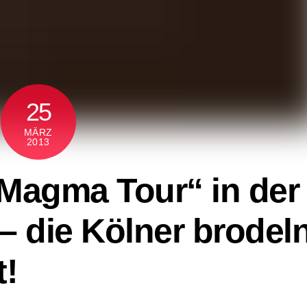
25
MÄRZ
2013
„Magma Tour“ in der
 – die Kölner brodel
t!