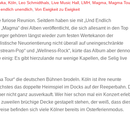
wka
,
Köln
,
Leo Schmidthals
,
Live Music Hall
,
LMH
,
Magma
,
Magma Tou
endlich unendlich
,
Von Ewigkeit zu Ewigkeit
e furiose Reunion. Seitdem haben sie mit „Und Endlich
 „Magma“ drei Alben veröffentlicht, die sich allesamt in den Top
urger gehören längst wieder zum festen Wertekanon der
stische Neuorientierung nicht überall auf uneingeschränkte
nstream-Pop“ und „Wellness-Rock“, kürte das Album aber denn
 einig: Es gibt hierzulande nur wenige Kapellen, die Selig live
ma Tour“ die deutschen Bühnen brodeln. Köln ist ihre neunte
nächstes das doppelte Heimspiel im Docks auf der Reeperbahn. 
aber nicht ganz ausverkauft. Wer hier schon mal ein Konzert erle
e zuweilen brüchige Decke gestapelt stehen, der weiß, dass die
eise befinden sich viele Kölner bereits im Osterferienmodus.