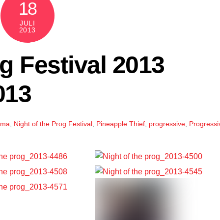
18
JULI
2013
og Festival 2013
013
gma
,
Night of the Prog Festival
,
Pineapple Thief
,
progressive
,
Progressi