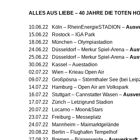
ALLES AUS LIEBE – 40 JAHRE DIE TOTEN H
10.06.22 Köln – RheinEnergieSTADION –
Ausve
15.06.22 Rostock – IGA Park
18.06.22 München – Olympiastadion
24.06.22 Düsseldorf – Merkur Spiel-Arena –
Aus
25.06.22 Düsseldorf – Merkur Spiel-Arena –
Aus
30.06.22 Kassel – Auestadion
02.07.22 Wien – Krieau Open Air
09.07.22 Großpösna – Störmthaler See (bei Leipz
14.07.22 Hamburg – Open Air am Volkspark
16.07.22 Stuttgart – Cannstatter Wasen –
Ausver
17.07.22 Zürich – Letzigrund Stadion
20.07.22 Locarno – Moon&Stars
23.07.22 Freiburg – Messeplatz
24.07.22 Mannheim – Maimarktgelände
20.08.22 Berlin – Flughafen Tempelhof
27.08.22 Bremen – Bürgerweide –
Ausverkauft