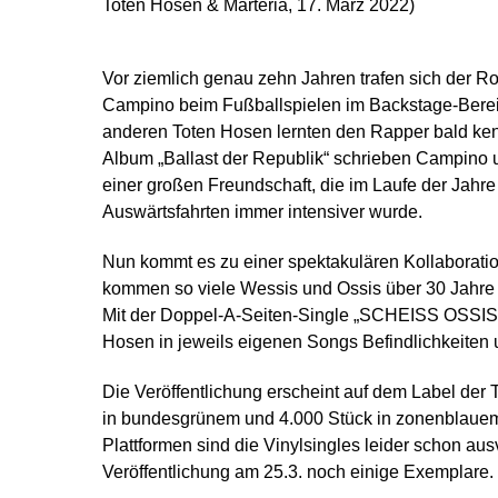
Toten Hosen & Marteria, 17. März 2022)
Vor ziemlich genau zehn Jahren trafen sich der R
Campino beim Fußballspielen im Backstage-Bereich
anderen Toten Hosen lernten den Rapper bald ken
Album „Ballast der Republik“ schrieben Campino 
einer großen Freundschaft, die im Laufe der Jahre
Auswärtsfahrten immer intensiver wurde.
Nun kommt es zu einer spektakulären Kollaborati
kommen so viele Wessis und Ossis über 30 Jahre 
Mit der Doppel-A-Seiten-Single „SCHEISS OSSIS
Hosen in jeweils eigenen Songs Befindlichkeite
Die Veröffentlichung erscheint auf dem Label der T
in bundesgrünem und 4.000 Stück in zonenblauem 
Plattformen sind die Vinylsingles leider schon au
Veröffentlichung am 25.3. noch einige Exemplare.