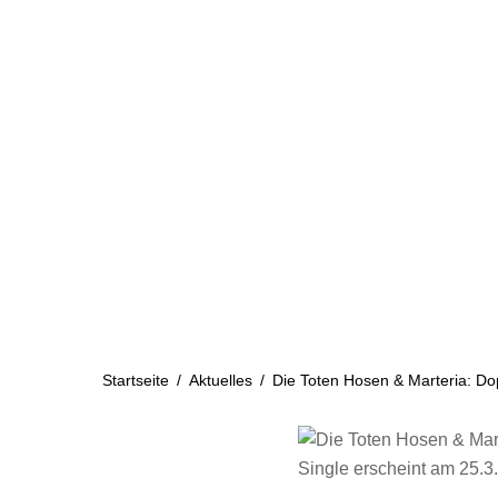
Skip
to
content
Startseite
Aktuelles
Startseite
/
Aktuelles
/
Die Toten Hosen & Marteria: Do