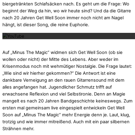
biergetränkten Schlafsäcken nach. Es geht um die Frage: Wo
beginnt der Weg da hin, wo wir heute sind? Und da die Gitarre
nach 20 Jahren Get Well Soon immer noch nicht am Nagel
Mit dem La
hängt, ist dieser Song, die reine Euphorie.
Auf „Minus The Magic“ widmen sich Get Well Soon (ob sie
wollen oder nicht) der Mitte des Lebens. Aber weder im
Krisenmodus noch mit wehmütiger Nostalgie. Die Frage lautet:
„Wie sind wir hierher gekommen?“ Die Antwort ist eine
dankbare Verneigung an den rauen Gitarrensound mit dem
alles angefangen hat. Jugendlicher Schmutz trifft auf
erwachsene Reflexion und viel Selbstironie. Denn an Magie
mangelt es nach 20 Jahren Bandgeschichte keineswegs. Zum
ersten mal gemeinsam live eingespielt entwickeln Get Well
Soon auf „Minus The Magic“ mehr Energie denn je. Laut, klug,
trotzig und wie immer mitreißend. Auch mit ein paar silbernen
Strähnen mehr.