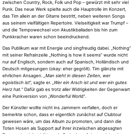
zwischen Country, Rock, Folk und Pop – gewürzt mit sehr viel
Punk. Das neue Werk spielte auch die Hauptrolle im Konzert,
das Tim allein an der Gitarre bestritt, neben weiteren Songs
aus seinem vielfältigen Repertoire. Vielseitigkeit war Trumpf –
und die Tempowechsel von Akustikballaden bis hin zum
Punkkracher waren schon beeindruckend.
Das Publikum war mit Energie und singfreudig dabei. „Nothing“
mit seiner Refrainzeile „Nothing is how it seems“ wurde nicht
nur auf Englisch, sondern auch auf Spanisch, Holländisch und
Deutsch mitgesungen (okay: eher gegrölt). Tim glänzte mit
ehrlichen Ansagen.
„Man sieht in diesen Zeiten, wer
egoistisch ist“,
sagte er.
„Wer ein Arsch ist und wer ein gutes
Herz hat.“
Dafür gab es trotz aller Widrigkeiten der Gegenwart
eine Punkversion von „Wonderful World“.
Der Künstler wollte nicht ins Jammern verfallen, doch er
bemerkte schon, dass er eigentlich zunächst auf Clubtour
gewesen wäre, um das Album zu promoten, und dann die
Toten Hosen als Support auf ihrer inzwischen abgesagten