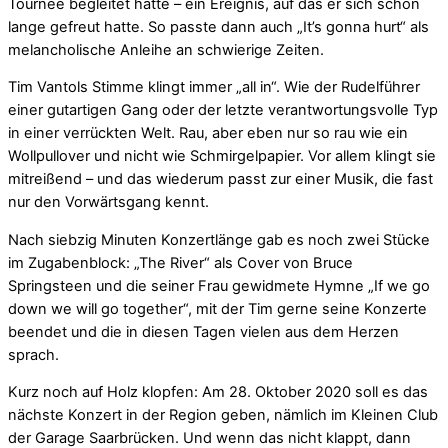
Tournee begleitet hätte – ein Ereignis, auf das er sich schon
lange gefreut hatte. So passte dann auch „It’s gonna hurt“ als
melancholische Anleihe an schwierige Zeiten.
Tim Vantols Stimme klingt immer „all in“. Wie der Rudelführer
einer gutartigen Gang oder der letzte verantwortungsvolle Typ
in einer verrückten Welt. Rau, aber eben nur so rau wie ein
Wollpullover und nicht wie Schmirgelpapier. Vor allem klingt sie
mitreißend – und das wiederum passt zur einer Musik, die fast
nur den Vorwärtsgang kennt.
Nach siebzig Minuten Konzertlänge gab es noch zwei Stücke
im Zugabenblock: „The River“ als Cover von Bruce
Springsteen und die seiner Frau gewidmete Hymne „If we go
down we will go together“, mit der Tim gerne seine Konzerte
beendet und die in diesen Tagen vielen aus dem Herzen
sprach.
Kurz noch auf Holz klopfen: Am 28. Oktober 2020 soll es das
nächste Konzert in der Region geben, nämlich im Kleinen Club
der Garage Saarbrücken. Und wenn das nicht klappt, dann