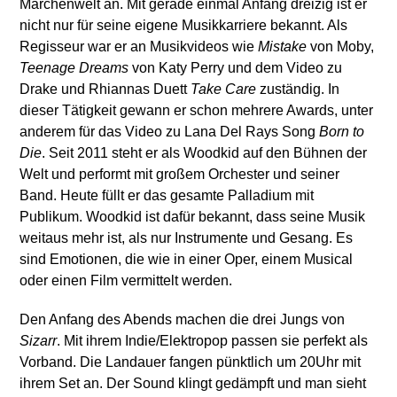
Märchenwelt an. Mit gerade einmal Anfang dreizig ist er
nicht nur für seine eigene Musikkarriere bekannt. Als
Regisseur war er an Musikvideos wie
Mistake
von Moby,
Teenage Dreams
von Katy Perry und dem Video zu
Drake und Rhiannas Duett
Take
Care
zuständig. In
dieser Tätigkeit gewann er schon mehrere Awards, unter
anderem für das Video zu Lana Del Rays Song
Born to
Die
. Seit 2011 steht er als Woodkid auf den Bühnen der
Welt und performt mit großem Orchester und seiner
Band. Heute füllt er das gesamte Palladium mit
Publikum. Woodkid ist dafür bekannt, dass seine Musik
weitaus mehr ist, als nur Instrumente und Gesang. Es
sind Emotionen, die wie in einer Oper, einem Musical
oder einen Film vermittelt werden.
Den Anfang des Abends machen die drei Jungs von
Sizarr
. Mit ihrem Indie/Elektropop passen sie perfekt als
Vorband. Die Landauer fangen pünktlich um 20Uhr mit
ihrem Set an. Der Sound klingt gedämpft und man sieht