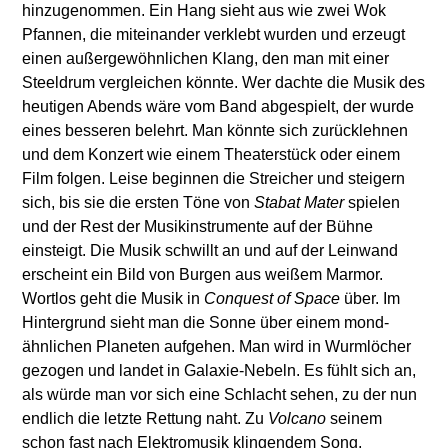
hinzugenommen. Ein Hang sieht aus wie zwei Wok
Pfannen, die miteinander verklebt wurden und erzeugt
einen außergewöhnlichen Klang, den man mit einer
Steeldrum vergleichen könnte. Wer dachte die Musik des
heutigen Abends wäre vom Band abgespielt, der wurde
eines besseren belehrt. Man könnte sich zurücklehnen
und dem Konzert wie einem Theaterstück oder einem
Film folgen. Leise beginnen die Streicher und steigern
sich, bis sie die ersten Töne von
Stabat Mater
spielen
und der Rest der Musikinstrumente auf der Bühne
einsteigt. Die Musik schwillt an und auf der Leinwand
erscheint ein Bild von Burgen aus weißem Marmor.
Wortlos geht die Musik in
Conquest of Space
über. Im
Hintergrund sieht man die Sonne über einem mond-
ähnlichen Planeten aufgehen. Man wird in Wurmlöcher
gezogen und landet in Galaxie-Nebeln. Es fühlt sich an,
als würde man vor sich eine Schlacht sehen, zu der nun
endlich die letzte Rettung naht. Zu
Volcano
seinem
schon fast nach Elektromusik klingendem Song,