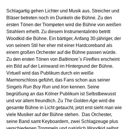
Schlagartig gehen Lichter und Musik aus. Streicher und
Bläser betreten noch im Dunkeln die Bühne. Zu den
ersten Tönen der Trompeten wird die Bühne von weißen
Strahlern erhellt. Zu diesem Instrumentalintro betritt
Woodkid die Bühne. Ein bärtiger, Anfang 30-jähriger, der
von seinem Stil her eher mit einer Hardcoreband als
einem großen Orchester auf die Bühne passen würde.
Zu den ersten Tönen von
Baltimore´s Fireflies
erscheint
ein Bild auf der Leinwand im Hintergrund der Bühne.
Virtuell wird das Publikum durch ein weiße
Marmorschloss geführt, das Fans schon aus seiner
Singels
Run Boy Run
und
Iron
kennen. Seine
begrüßung an das Kölner Publikum ist Selbstbewusst
und vor allem freundlich. Zu
The Golden Age
wird die
gesamte Bühne in Licht getaucht, jetzt erst sieht man wie
viele Musiker auf der Bühne stehen. Das Orchester,
seine Band samt Keyboardern, zwei Schlagzeuge plus
verschiedenen Trommeln und natürlich Woodkid selbst.