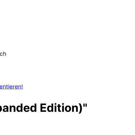
ach
ntieren!
xpanded Edition)"