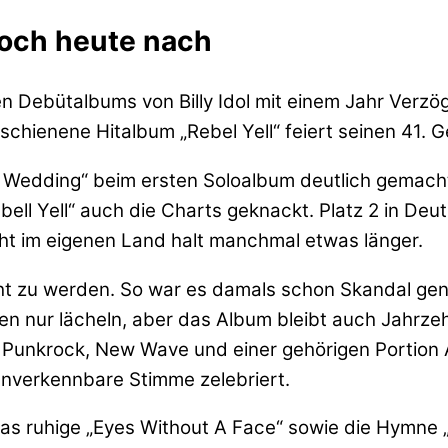
noch heute nach
en Debütalbums von Billy Idol mit einem Jahr Verzö
chienene Hitalbum „Rebel Yell“ feiert seinen 41. G
e Wedding“ beim ersten Soloalbum deutlich gemach
ll Yell“ auch die Charts geknackt. Platz 2 in Deut
t im eigenen Land halt manchmal etwas länger.
cht zu werden. So war es damals schon Skandal gen
n nur lächeln, aber das Album bleibt auch Jahrzeh
 Punkrock, New Wave und einer gehörigen Portion At
 unverkennbare Stimme zelebriert.
s ruhige „Eyes Without A Face“ sowie die Hymne „F