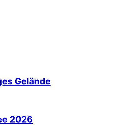
iges Gelände
ee 2026