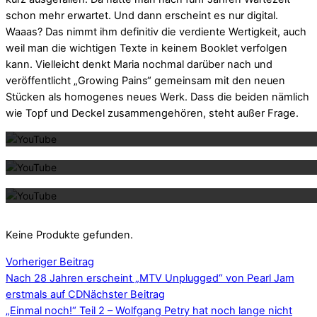
schon mehr erwartet. Und dann erscheint es nur digital.
Waaas? Das nimmt ihm definitiv die verdiente Wertigkeit, auch
weil man die wichtigen Texte in keinem Booklet verfolgen
kann. Vielleicht denkt Maria nochmal darüber nach und
veröffentlicht „Growing Pains“ gemeinsam mit den neuen
Stücken als homogenes neues Werk. Dass die beiden nämlich
Mit dem La
wie Topf und Deckel zusammengehören, steht außer Frage.
Mit dem La
Mit dem La
Keine Produkte gefunden.
Vorheriger Beitrag
Nach 28 Jahren erscheint „MTV Unplugged“ von Pearl Jam
erstmals auf CD
Nächster Beitrag
„Einmal noch!“ Teil 2 – Wolfgang Petry hat noch lange nicht