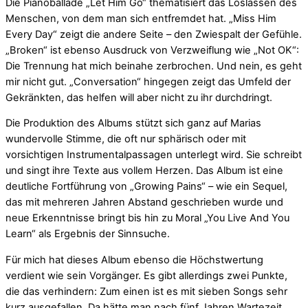
Die Pianoballade „Let Him Go“ thematisiert das Loslassen des
Menschen, von dem man sich entfremdet hat. „Miss Him
Every Day“ zeigt die andere Seite – den Zwiespalt der Gefühle.
„Broken“ ist ebenso Ausdruck von Verzweiflung wie „Not OK“:
Die Trennung hat mich beinahe zerbrochen. Und nein, es geht
mir nicht gut. „Conversation“ hingegen zeigt das Umfeld der
Gekränkten, das helfen will aber nicht zu ihr durchdringt.
Die Produktion des Albums stützt sich ganz auf Marias
wundervolle Stimme, die oft nur sphärisch oder mit
vorsichtigen Instrumentalpassagen unterlegt wird. Sie schreibt
und singt ihre Texte aus vollem Herzen. Das Album ist eine
deutliche Fortführung von „Growing Pains“ – wie ein Sequel,
das mit mehreren Jahren Abstand geschrieben wurde und
neue Erkenntnisse bringt bis hin zu Moral „You Live And You
Learn“ als Ergebnis der Sinnsuche.
Für mich hat dieses Album ebenso die Höchstwertung
verdient wie sein Vorgänger. Es gibt allerdings zwei Punkte,
die das verhindern: Zum einen ist es mit sieben Songs sehr
kurz ausgefallen. Da hätte man nach fünf Jahren Wartezeit