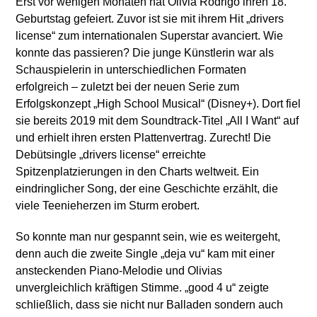
Erst vor wenigen Monaten hat Olivia Rodrigo ihren 18.
Geburtstag gefeiert. Zuvor ist sie mit ihrem Hit „drivers
license“ zum internationalen Superstar avanciert. Wie
konnte das passieren? Die junge Künstlerin war als
Schauspielerin in unterschiedlichen Formaten
erfolgreich – zuletzt bei der neuen Serie zum
Erfolgskonzept „High School Musical“ (Disney+). Dort fiel
sie bereits 2019 mit dem Soundtrack-Titel „All I Want“ auf
und erhielt ihren ersten Plattenvertrag. Zurecht! Die
Debütsingle „drivers license“ erreichte
Spitzenplatzierungen in den Charts weltweit. Ein
eindringlicher Song, der eine Geschichte erzählt, die
viele Teenieherzen im Sturm erobert.
So konnte man nur gespannt sein, wie es weitergeht,
denn auch die zweite Single „deja vu“ kam mit einer
ansteckenden Piano-Melodie und Olivias
unvergleichlich kräftigen Stimme. „good 4 u“ zeigte
schließlich, dass sie nicht nur Balladen sondern auch