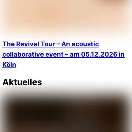
The Revival Tour – An acoustic
collaborative event – am 05.12.2026 in
Köln
Aktuelles