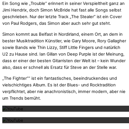
Ein Song wie „Trouble“ erinnert in seiner Verspieltheit ganz an
Jimi Hendrix, doch Simon McBride hat fast alle Songs selbst
geschrieben. Nur der letzte Track „The Stealer“ ist ein Cover
von Paul Rodgers, das Simon aber auch sehr gut steht.
Simon kommt aus Belfast in Nordirland, einem Ort, an dem in
bester Musiktradition Künstler, wie Gary Moore, Rory Gallagher
sowie Bands wie Thin Lizzy, Stiff Little Fingers und natürlich
U2 zu Hause sind. Ian Gillan von Deep Purple ist der Meinung,
dass er einer der besten Gitarristen der Welt ist – kein Wunder
also, dass er schnell als Ersatz für Steve an der Stelle war.
„The Fighter““ ist ein fantastisches, beeindruckendes und
vielschichtiges Album. Es ist der Blues- und Rocktradition
verpflichtet, aber nie anachronistisch, immer modern, aber nie
Mit dem La
um Trends bemüht.
Mit dem La