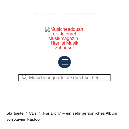
Skip
to
Musicheadquarter.de – Internet Musikmagazin
content
Menu
Startseite
/
CDs
/
„Für Dich.“ – ein sehr persönliches Album
von Xavier Naidoo