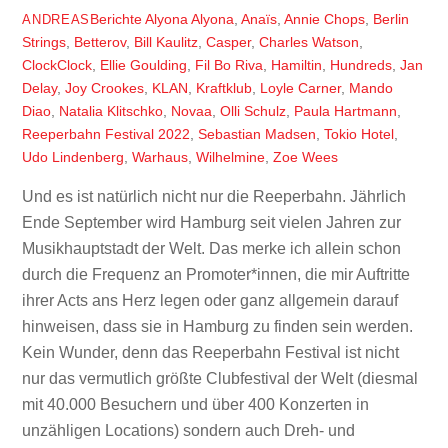
Berichte
Alyona Alyona
,
Anaïs
,
Annie Chops
,
Berlin
ANDREAS
Strings
,
Betterov
,
Bill Kaulitz
,
Casper
,
Charles Watson
,
ClockClock
,
Ellie Goulding
,
Fil Bo Riva
,
Hamiltin
,
Hundreds
,
Jan
Delay
,
Joy Crookes
,
KLAN
,
Kraftklub
,
Loyle Carner
,
Mando
Diao
,
Natalia Klitschko
,
Novaa
,
Olli Schulz
,
Paula Hartmann
,
Reeperbahn Festival 2022
,
Sebastian Madsen
,
Tokio Hotel
,
Udo Lindenberg
,
Warhaus
,
Wilhelmine
,
Zoe Wees
Und es ist natürlich nicht nur die Reeperbahn. Jährlich
Ende September wird Hamburg seit vielen Jahren zur
Musikhauptstadt der Welt. Das merke ich allein schon
durch die Frequenz an Promoter*innen, die mir Auftritte
ihrer Acts ans Herz legen oder ganz allgemein darauf
hinweisen, dass sie in Hamburg zu finden sein werden.
Kein Wunder, denn das Reeperbahn Festival ist nicht
nur das vermutlich größte Clubfestival der Welt (diesmal
mit 40.000 Besuchern und über 400 Konzerten in
unzähligen Locations) sondern auch Dreh- und