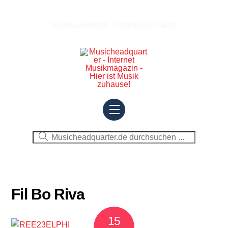
Skip
to
Musicheadquarter.de – Internet Musikmagazin
content
Menu
Fil Bo Riva
15