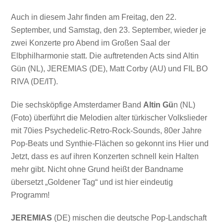
Auch in diesem Jahr finden am Freitag, den 22.
September, und Samstag, den 23. September, wieder je
zwei Konzerte pro Abend im Großen Saal der
Elbphilharmonie statt. Die auftretenden Acts sind Altin
Gün (NL), JEREMIAS (DE), Matt Corby (AU) und FIL BO
RIVA (DE/IT).
Die sechsköpfige Amsterdamer Band
Altin Gü
n (NL)
(Foto) überführt die Melodien alter türkischer Volkslieder
mit 70ies Psychedelic-Retro-Rock-Sounds, 80er Jahre
Pop-Beats und Synthie-Flächen so gekonnt ins Hier und
Jetzt, dass es auf ihren Konzerten schnell kein Halten
mehr gibt. Nicht ohne Grund heißt der Bandname
übersetzt „Goldener Tag“ und ist hier eindeutig
Programm!
JEREMIAS
(DE) mischen die deutsche Pop-Landschaft