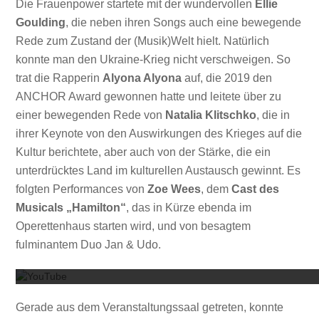
Die Frauenpower startete mit der wundervollen
Ellie
Goulding
, die neben ihren Songs auch eine bewegende
Rede zum Zustand der (Musik)Welt hielt. Natürlich
konnte man den Ukraine-Krieg nicht verschweigen. So
trat die Rapperin
Alyona Alyona
auf, die 2019 den
ANCHOR Award gewonnen hatte und leitete über zu
einer bewegenden Rede von
Natalia Klitschko
, die in
ihrer Keynote von den Auswirkungen des Krieges auf die
Kultur berichtete, aber auch von der Stärke, die ein
unterdrücktes Land im kulturellen Austausch gewinnt. Es
folgten Performances von
Zoe Wees
, dem
Cast des
Musicals „Hamilton“
, das in Kürze ebenda im
Operettenhaus starten wird, und von besagtem
Mit dem
fulminantem Duo Jan & Udo.
Gerade aus dem Veranstaltungssaal getreten, konnte