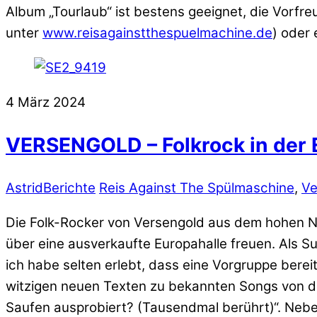
Album „Tourlaub“ ist bestens geeignet, die Vorfre
unter
www.reisagainstthespuelmachine.de
) oder
4
März
2024
VERSENGOLD – Folkrock in der E
Astrid
Berichte
Reis Against The Spülmaschine
,
Ve
Die Folk-Rocker von Versengold aus dem hohen No
über eine ausverkaufte Europahalle freuen. Als S
ich habe selten erlebt, dass eine Vorgruppe bere
witzigen neuen Texten zu bekannten Songs von den
Saufen ausprobiert? (Tausendmal berührt)“. Neb