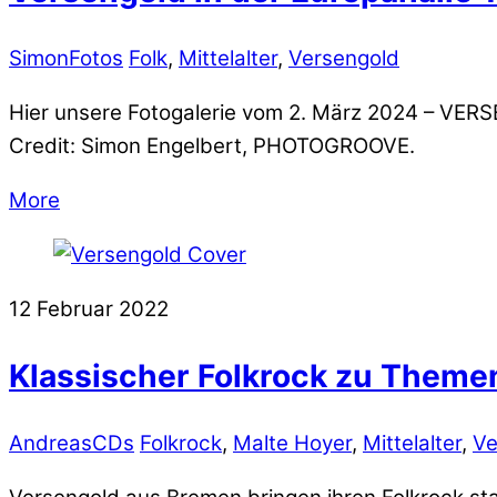
Simon
Fotos
Folk
,
Mittelalter
,
Versengold
Hier unsere Fotogalerie vom 2. März 2024 – VERS
Credit: Simon Engelbert, PHOTOGROOVE.
More
12
Februar
2022
Klassischer Folkrock zu Theme
Andreas
CDs
Folkrock
,
Malte Hoyer
,
Mittelalter
,
Ve