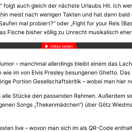
folgt auch gleich der nächste Urlaubs Hit. Ich wer
hin meist nach wenigen Takten und hat dann bald
 Saufen mal probiert?“ oder „Fight for your Reis (Ba
den des Videos akzeptieren Sie die Datenschutzerklärung von YouT
s Fische bisher völlig zu Unrecht musikalisch ehe
Mehr erfahren
Video laden
YouTube immer entsperren
umor – manchmal allerdings bleibt einem das Lachen
 wie im von Elvis Presley besungenen Ghetto. Das 
ge Portion Gesellschaftskritik – wobei man hier nu
alle Stücke den passenden Rahmen. Außerdem sind 
eigenen Songs „Thekenmädchen“) über Götz Wiedman
esten live – wovon man sich im als QR-Code entha