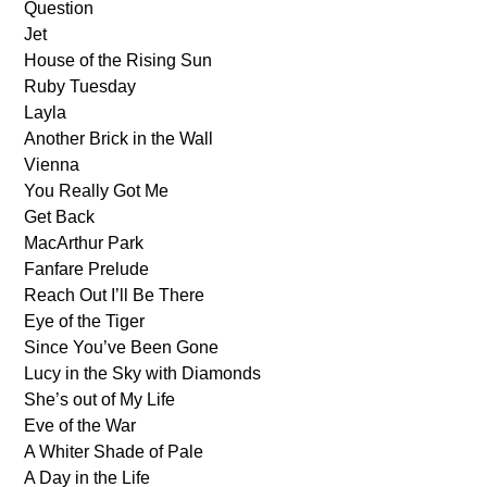
Question
Jet
House of the Rising Sun
Ruby Tuesday
Layla
Another Brick in the Wall
Vienna
You Really Got Me
Get Back
MacArthur Park
Fanfare Prelude
Reach Out I’ll Be There
Eye of the Tiger
Since You’ve Been Gone
Lucy in the Sky with Diamonds
She’s out of My Life
Eve of the War
A Whiter Shade of Pale
A Day in the Life