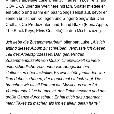
Anfangs arbeitete Luke allein zu Hause in Los Feliz, als
COVID-19 über die Welt hereinbrach. Später mietete er
ein Studio und nahm ein paar Songs selbst auf, bevor er
seinen britischen Kollegen und Singer-Songwriter Dan
Croll als Co-Produzenten und Tchad Blake (Fiona Apple,
The Black Keys, Elvis Costello) für den Mix hinzuzog.
„Ich liebe die Zusammenarbeit“,
offenbart Luke.
„Als ich
anfing dieses Album zu schreiben, vermisste ich diesen
Teil des Arbeitsprozesses. Dan genießt das
Zusammenpuzzeln von Musik. Er entwickelt so viele
unterschiedliche Versionen von Songs. Ich bin
stattdessen eher instinktiv. Es war schön jemanden wie
Dan dabei zu haben, der manchmal einfach sagt: Das
brauchen wir nicht! Dan hat die Musik aus einer Art
Vogelperspektive betrachtet, den Drive bewahrt und das
große Ganze durchschaut. Er hat mich dazu gebracht
mehr Takes zu machen als ich es allein getan hätte.“