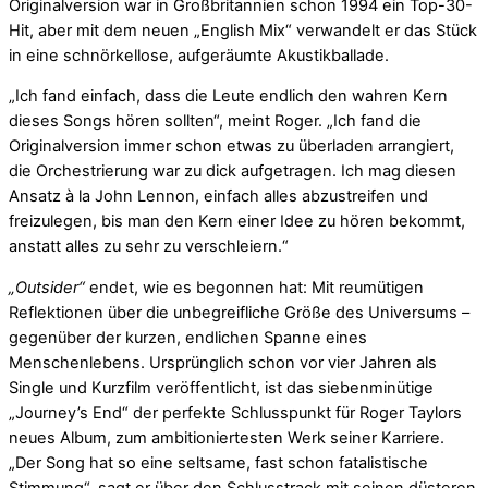
Originalversion war in Großbritannien schon 1994 ein Top-30-
Hit, aber mit dem neuen „English Mix“ verwandelt er das Stück
in eine schnörkellose, aufgeräumte Akustikballade.
„Ich fand einfach, dass die Leute endlich den wahren Kern
dieses Songs hören sollten“, meint Roger. „Ich fand die
Originalversion immer schon etwas zu überladen arrangiert,
die Orchestrierung war zu dick aufgetragen. Ich mag diesen
Ansatz à la John Lennon, einfach alles abzustreifen und
freizulegen, bis man den Kern einer Idee zu hören bekommt,
anstatt alles zu sehr zu verschleiern.“
„Outsider“
endet, wie es begonnen hat: Mit reumütigen
Reflektionen über die unbegreifliche Größe des Universums –
gegenüber der kurzen, endlichen Spanne eines
Menschenlebens. Ursprünglich schon vor vier Jahren als
Single und Kurzfilm veröffentlicht, ist das siebenminütige
„Journey’s End“ der perfekte Schlusspunkt für Roger Taylors
neues Album, zum ambitioniertesten Werk seiner Karriere.
„Der Song hat so eine seltsame, fast schon fatalistische
Stimmung“, sagt er über den Schlusstrack mit seinen düsteren