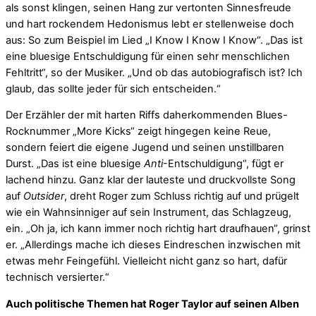
als sonst klingen, seinen Hang zur vertonten Sinnesfreude
und hart rockendem Hedonismus lebt er stellenweise doch
aus: So zum Beispiel im Lied „I Know I Know I Know“. „Das ist
eine bluesige Entschuldigung für einen sehr menschlichen
Fehltritt“, so der Musiker. „Und ob das autobiografisch ist? Ich
glaub, das sollte jeder für sich entscheiden.“
Der Erzähler der mit harten Riffs daherkommenden Blues-
Rocknummer „More Kicks“ zeigt hingegen keine Reue,
sondern feiert die eigene Jugend und seinen unstillbaren
Durst. „Das ist eine bluesige
Anti
-Entschuldigung“, fügt er
lachend hinzu. Ganz klar der lauteste und druckvollste Song
auf
Outsider
, dreht Roger zum Schluss richtig auf und prügelt
wie ein Wahnsinniger auf sein Instrument, das Schlagzeug,
ein. „Oh ja, ich kann immer noch richtig hart draufhauen“, grinst
er. „Allerdings mache ich dieses Eindreschen inzwischen mit
etwas mehr Feingefühl. Vielleicht nicht ganz so hart, dafür
technisch versierter.“
Auch politische Themen hat Roger Taylor auf seinen Alben