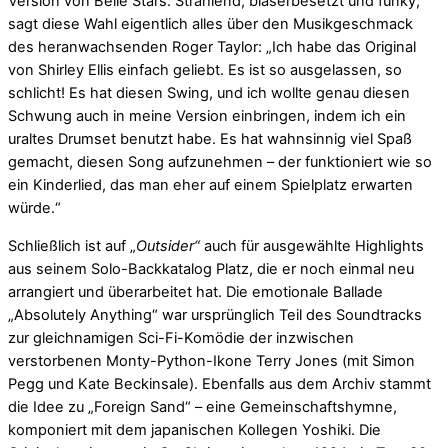
Version von Belle Stars. Strahlend, bläserbesetzt und funky,
sagt diese Wahl eigentlich alles über den Musikgeschmack
des heranwachsenden Roger Taylor: „Ich habe das Original
von Shirley Ellis einfach geliebt. Es ist so ausgelassen, so
schlicht! Es hat diesen Swing, und ich wollte genau diesen
Schwung auch in meine Version einbringen, indem ich ein
uraltes Drumset benutzt habe. Es hat wahnsinnig viel Spaß
gemacht, diesen Song aufzunehmen – der funktioniert wie so
ein Kinderlied, das man eher auf einem Spielplatz erwarten
würde.“
Schließlich ist auf „
Outsider“
auch für ausgewählte Highlights
aus seinem Solo-Backkatalog Platz, die er noch einmal neu
arrangiert und überarbeitet hat. Die emotionale Ballade
„Absolutely Anything“ war ursprünglich Teil des Soundtracks
zur gleichnamigen Sci-Fi-Komödie der inzwischen
verstorbenen Monty-Python-Ikone Terry Jones (mit Simon
Pegg und Kate Beckinsale). Ebenfalls aus dem Archiv stammt
die Idee zu „Foreign Sand“ – eine Gemeinschaftshymne,
komponiert mit dem japanischen Kollegen Yoshiki. Die