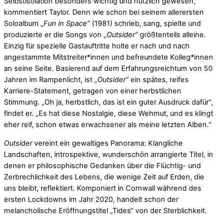
Selbstisolation besonders wichtig und nützlich gewesen,
kommentiert Taylor. Denn wie schon bei seinem allerersten
Soloalbum „
Fun in Space“
(1981) schrieb, sang, spielte und
produzierte er die Songs von „
Outsider“
größtenteils alleine.
Einzig für spezielle Gastauftritte holte er nach und nach
angestammte Mitstreiter*innen und befreundete Kolleg*innen
an seine Seite. Basierend auf dem Erfahrungsreichtum von 50
Jahren im Rampenlicht, ist „
Outsider“
ein spätes, reifes
Karriere-Statement, getragen von einer herbstlichen
Stimmung. „Oh ja, herbstlich, das ist ein guter Ausdruck dafür“,
findet er. „Es hat diese Nostalgie, diese Wehmut, und es klingt
eher reif, schon etwas erwachsener als meine letzten Alben.“
Outsider
vereint ein gewaltiges Panorama: Klangliche
Landschaften, introspektive, wunderschön arrangierte Titel, in
denen er philosophische Gedanken über die Flüchtig- und
Zerbrechlichkeit des Lebens, die wenige Zeit auf Erden, die
uns bleibt, reflektiert. Komponiert in Cornwall während des
ersten Lockdowns im Jahr 2020, handelt schon der
melancholische Eröffnungstitel „Tides“ von der Sterblichkeit.