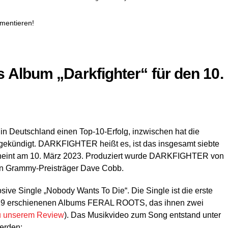
mentieren!
 Album „Darkfighter“ für den 10.
in Deutschland einen Top-10-Erfolg, inzwischen hat die
gekündigt. DARKFIGHTER heißt es, ist das insgesamt siebte
heint am 10. März 2023. Produziert wurde DARKFIGHTER von
hen Grammy-Preisträger Dave Cobb.
osive Single „Nobody Wants To Die“. Die Single ist die erste
2019 erschienenen Albums FERAL ROOTS, das ihnen zwei
zu unserem Review
). Das Musikvideo zum Song entstand unter
Mit dem Laden des Videos akzeptieren Sie die Datenschutzerkläru
erden: