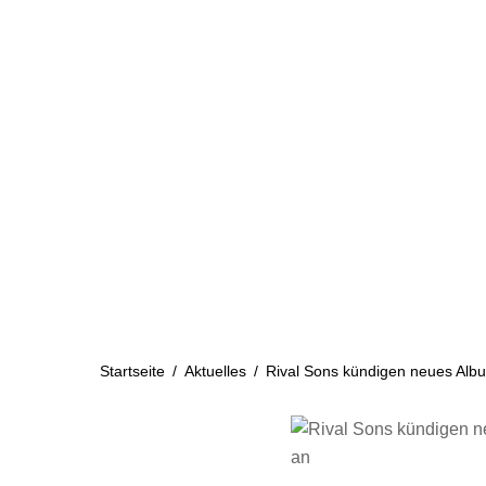
Skip
to
content
Startseite
Aktuelles
Startseite
/
Aktuelles
/
Rival Sons kündigen neues Albu