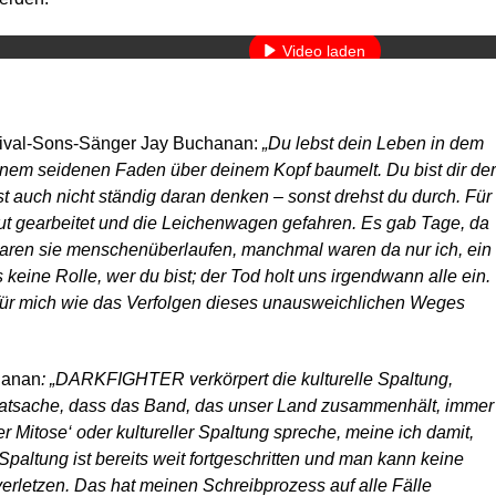
Mehr erfahren
Video laden
YouTube immer entsperren
 Rival-Sons-Sänger Jay Buchanan:
„Du lebst dein Leben in dem
nem seidenen Faden über deinem Kopf baumelt. Du bist dir der
t auch nicht ständig daran denken – sonst drehst du durch. Für
tut gearbeitet und die Leichenwagen gefahren. Es gab Tage, da
aren sie menschenüberlaufen, manchmal waren da nur ich, ein
keine Rolle, wer du bist; der Tod holt uns irgendwann alle ein.
für mich wie das Verfolgen dieses unausweichlichen Weges
hanan
: „DARKFIGHTER verkörpert die kulturelle Spaltung,
 Tatsache, dass das Band, das unser Land zusammenhält, immer
er Mitose‘ oder kultureller Spaltung spreche, meine ich damit,
paltung ist bereits weit fortgeschritten und man kann keine
rletzen. Das hat meinen Schreibprozess auf alle Fälle