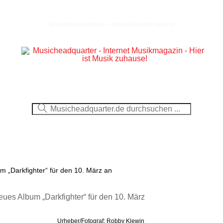
Musicheadquarter.de – Internet Musikmagazin
Ausblick
CDs
DVDs
Berichte
Fotos
m „Darkfighter“ für den 10. März an
Urheber/Fotograf: Robby Klewin