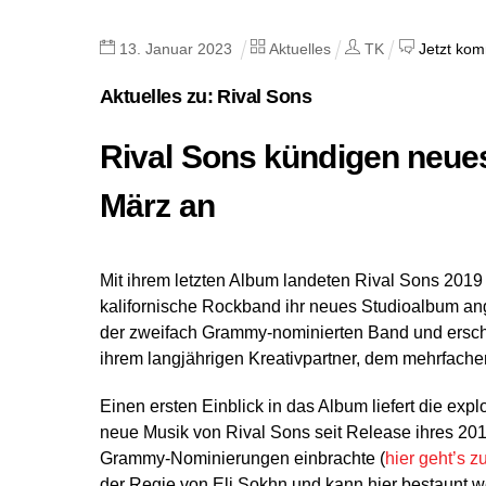
13
.
Januar
2023
Aktuelles
TK
Jetzt kom
Aktuelles zu: Rival Sons
Rival Sons kündigen neues
März an
Mit ihrem letzten Album landeten Rival Sons 2019 
kalifornische Rockband ihr neues Studioalbum an
der zweifach Grammy-nominierten Band und ersc
ihrem langjährigen Kreativpartner, dem mehrfac
Einen ersten Einblick in das Album liefert die expl
neue Musik von Rival Sons seit Release ihres 
Grammy-Nominierungen einbrachte (
hier geht’s 
der Regie von Eli Sokhn und kann hier bestaunt w