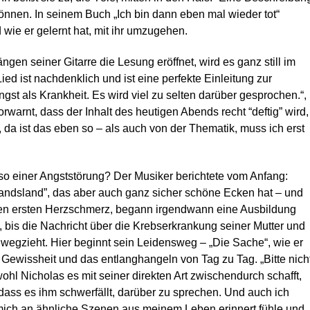
können. In seinem Buch „Ich bin dann eben mal wieder tot“
 wie er gelernt hat, mit ihr umzugehen.
ngen seiner Gitarre die Lesung eröffnet, wird es ganz still im
ed ist nachdenklich und ist eine perfekte Einleitung zur
gst als Krankheit. Es wird viel zu selten darüber gesprochen.“,
vorwarnt, dass der Inhalt des heutigen
Abends recht “deftig” wird,
 da ist das eben so – als auch von der Thematik, muss ich erst
 so einer Angststörung?
Der Musiker berichtete vom Anfang:
mandsland”, das aber auch ganz sicher schöne Ecken hat – und
r den ersten Herzschmerz, begann irgendwann eine Ausbildung
 bis die Nachricht über die Krebserkrankung seiner Mutter und
 wegzieht. Hier beginnt sein Leidensweg – „Die Sache“, wie er
ewissheit und das entlanghangeln von Tag zu Tag. „Bitte nich
ohl Nicholas es mit seiner direkten Art zwischendurch schafft,
ass es ihm schwerfällt, darüber zu sprechen. Und auch ich
 mich an ähnliche Szenen aus meinem Leben erinnert fühle und