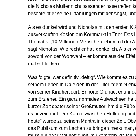
die Nicholas Müller nicht passender hätte treffen 
beschreibt er seine Erfahrungen mit der Angst, und
Als es dunkel wird und Nicholas mit den ersten
Klä
ausverkauften Kasion am Kornmarkt in Trier. Das Li
Thematik. „10 Millionen Menschen leben mit der An
sagt Nicholas. Wie recht er hat, denke ich. Als er 
sowohl von der Wortwahl – er kommt aus der Eifel,
mal schlucken.
Was folgte, war definitiv „deftig“. Wie kommt es zu
seinem Leben in Daleiden in der Eifel, “dem Nie
von seiner Kindheit dort. Er hörte Grunge, erfuh
zum Erzieher. Ein ganz normales Aufwachsen halt,
kurzer Zeit später seiner Großmutter ihm die Füße
es bezeichnet. Der Kampf zwischen Hoffnung und G
heute“ wurde zu seinem Mantra in dieser Zeit. Obw
das Publikum zum Lachen zu bringen merkt man, d
muss ein paar Mal heftig mit mir kämpfen, da ich