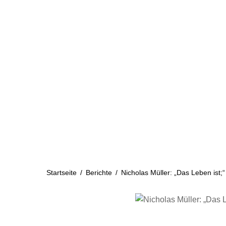
Skip
to
content
Startseite
Aktuelles
Startseite
/
Berichte
/
Nicholas Müller: „Das Leben ist;