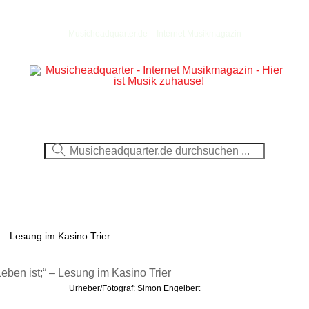
Musicheadquarter.de – Internet Musikmagazin
Ausblick
CDs
DVDs
Berichte
Fotos
“ – Lesung im Kasino Trier
Urheber/Fotograf: Simon Engelbert