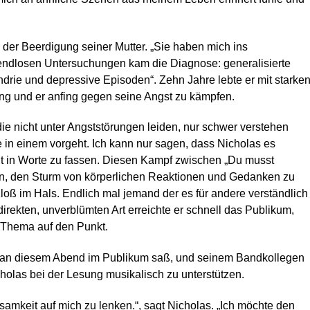
ei der Beerdigung seiner Mutter. „Sie haben mich ins
ndlosen Untersuchungen kam die Diagnose: generalisierte
drie und depressive Episoden“. Zehn Jahre lebte er mit starke
ing und er anfing gegen seine Angst zu kämpfen.
ie nicht unter Angststörungen leiden, nur schwer verstehen
in einem vorgeht. Ich kann nur sagen, dass Nicholas es
gut in Worte zu fassen. Diesen Kampf zwischen „Du musst
ben, den Sturm von körperlichen Reaktionen und Gedanken zu
Kloß im Hals. Endlich mal jemand der es für andere verständlich
rekten, unverblümten Art erreichte er schnell das Publikum,
s Thema auf den Punkt.
die an diesem Abend im Publikum saß, und seinem Bandkollegen
cholas bei der Lesung musikalisch zu unterstützen.
amkeit auf mich zu lenken.“, sagt Nicholas. „Ich möchte den