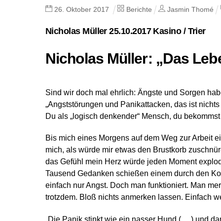
26
.
Oktober
2017
Berichte
Jasmin Thomé
Nicholas Müller 25.10.2017 Kasino / Trier
Nicholas Müller: „Das Lebe
Sind wir doch mal ehrlich:
Ängste und Sorgen haben
„Angststörungen und Panikattacken, das ist nichts 
Du als „logisch denkender“ Mensch, du bekommst s
Bis mich eines Morgens auf dem Weg zur Arbeit ei
mich, als würde mir etwas den Brustkorb zuschnüre
das Gefühl mein Herz würde jeden Moment explo
Tausend Gedanken schießen einem durch den Kop
einfach nur Angst. Doch man funktioniert. Man merk
trotzdem. Bloß nichts anmerken lassen. Einfach 
„Die Panik stinkt wie ein nasser Hund (….) und dan