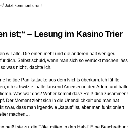
Jetzt kommentieren!
n ist;“ – Lesung im Kasino Trier
 wir alle. Die einen mehr und die anderen halt weniger.
für dich. Selbst schuld, wenn man sich so verrückt machen lässt
o was nicht“, dachte ich.
ne heftige Panikattacke aus dem Nichts überkam. Ich fühlte
n, ich schwitzte, hatte tausend Ameisen in den Adern und hatt
dieren. Was war das? Woher kommt das? Reiß dich zusammen!
f. Der Moment zieht
sich in die Unendlichkeit und man hat
t zwar, dass man irgendwie „kaputt“ ist, aber man funktioniert
weiter machen…
n beißt sie zu, die Töle, mitten in den Hals!“ Eine Beschreibun