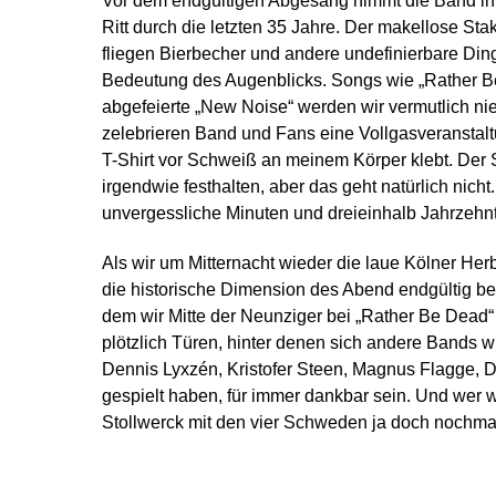
Vor dem endgültigen Abgesang nimmt die Band ih
Ritt durch die letzten 35 Jahre. Der makellose 
fliegen Bierbecher und andere undefinierbare Din
Bedeutung des Augenblicks. Songs wie „Rather B
abgefeierte „New Noise“ werden wir vermutlich nie
zelebrieren Band und Fans eine Vollgasveranstal
T-Shirt vor Schweiß an meinem Körper klebt. Der
irgendwie festhalten, aber das geht natürlich nic
unvergessliche Minuten und dreieinhalb Jahrzehn
Als wir um Mitternacht wieder die laue Kölner Herb
die historische Dimension des Abend endgültig be
dem wir Mitte der Neunziger bei „Rather Be Dead“
plötzlich Türen, hinter denen sich andere Bands wi
Dennis Lyxzén, Kristofer Steen, Magnus Flagge, 
gespielt haben, für immer dankbar sein. Und wer w
Stollwerck mit den vier Schweden ja doch nochmal