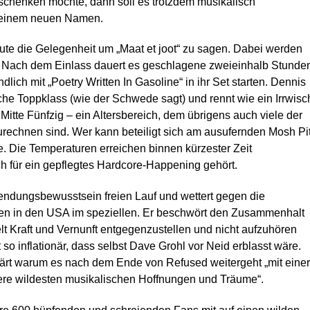
henken möchte, dann soll es trotzdem musikalisch
r einem neuen Namen.
te die Gelegenheit um „Maat et joot“ zu sagen. Dabei werden
t. Nach dem Einlass dauert es geschlagene zweieinhalb Stunde
ich mit „Poetry Written In Gasoline“ in ihr Set starten. Dennis
he Toppklass (wie der Schwede sagt) und rennt wie ein Irrwisc
Mitte Fünfzig – ein Altersbereich, dem übrigens auch viele der
rechnen sind. Wer kann beteiligt sich am ausufernden Mosh Pi
e. Die Temperaturen erreichen binnen kürzester Zeit
 für ein gepflegtes Hardcore-Happening gehört.
endungsbewusstsein freien Lauf und wettert gegen die
en in den USA im speziellen. Er beschwört den Zusammenhalt
elt Kraft und Vernunft entgegenzustellen und nicht aufzuhören
so inflationär, dass selbst Dave Grohl vor Neid erblasst wäre.
lärt warum es nach dem Ende von Refused weitergeht „mit einer
ere wildesten musikalischen Hoffnungen und Träume“.