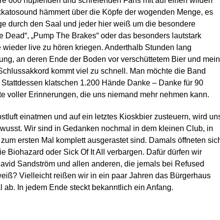
re 600 hüpfenden und schreienden Fans mit auf einen wilden
Stakkatosound hämmert über die Köpfe der wogenden Menge, es
ge durch den Saal und jeder hier weiß um die besondere
e Dead“, „Pump The Brakes“ oder das besonders lautstark
 wieder live zu hören kriegen. Anderthalb Stunden lang
tung, an deren Ende der Boden vor verschüttetem Bier und mein
 Schlussakkord kommt viel zu schnell. Man möchte die Band
ht. Stattdessen klatschen 1.200 Hände Danke – Danke für 90
te voller Erinnerungen, die uns niemand mehr nehmen kann.
stluft einatmen und auf ein letztes Kioskbier zusteuern, wird un
wusst. Wir sind in Gedanken nochmal in dem kleinen Club, in
 zum ersten Mal komplett ausgerastet sind. Damals öffneten sic
e Biohazard oder Sick Of It All verbargen. Dafür dürfen wir
David Sandström und allen anderen, die jemals bei Refused
eiß? Vielleicht reißen wir in ein paar Jahren das Bürgerhaus
 ab. In jedem Ende steckt bekanntlich ein Anfang.