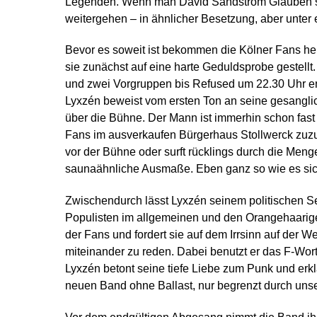
Legenden. Wenn man David Sandström Glauben sc
weitergehen – in ähnlicher Besetzung, aber unte
Bevor es soweit ist bekommen die Kölner Fans heu
sie zunächst auf eine harte Geduldsprobe gestell
und zwei Vorgruppen bis Refused um 22.30 Uhr endl
Lyxzén beweist vom ersten Ton an seine gesanglic
über die Bühne. Der Mann ist immerhin schon fast 
Fans im ausverkaufen Bürgerhaus Stollwerck zuzu
vor der Bühne oder surft rücklings durch die Meng
saunaähnliche Ausmaße. Eben ganz so wie es sich
Zwischendurch lässt Lyxzén seinem politischen S
Populisten im allgemeinen und den Orangehaarig
der Fans und fordert sie auf dem Irrsinn auf der W
miteinander zu reden. Dabei benutzt er das F-Wort 
Lyxzén betont seine tiefe Liebe zum Punk und erk
neuen Band ohne Ballast, nur begrenzt durch uns