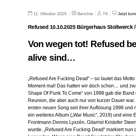
11
.
Oktober
2025
Berichte
TK
Jetzt ko
Refused 10.10.2025 Bürgerhaus Stollwerck /
Von wegen tot! Refused be
alive sind…
„Refused Are Fucking Dead“ – so lautet das Motto
Moment mal! Das hatten wir doch schon… und zw
Shape Of Punk To Come“ von 1998 gab die Band er
Reunion, die aber auch nur von kurzer Dauer war. 
ersten neuen Song seit ihrer Auflösung 1998 und 
ein weiteres Album („War Music“, 2019) und eine EP
Frontmann Dennis Lyxzén, Gitarrist Kristofer St
wurde. „Refused Are Fucking Dead“ markiert nun