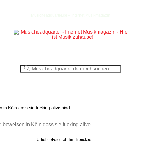
Musicheadquarter.de – Internet Musikmagazin
Ausblick
CDs
DVDs
Berichte
Fotos
 in Köln dass sie fucking alive sind…
Urheber/Fotograf: Tim Tronckoe