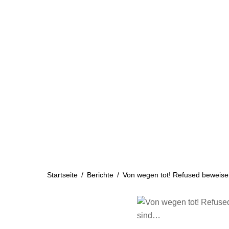
Skip
to
content
Startseite
Aktuelles
Startseite
/
Berichte
/
Von wegen tot! Refused beweisen