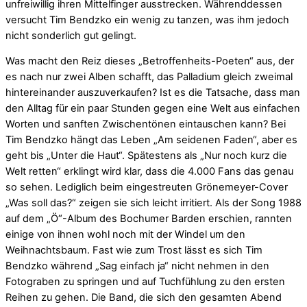
unfreiwillig ihren Mittelfinger ausstrecken. Währenddessen
versucht Tim Bendzko ein wenig zu tanzen, was ihm jedoch
nicht sonderlich gut gelingt.
Was macht den Reiz dieses „Betroffenheits-Poeten“ aus, der
es nach nur zwei Alben schafft, das Palladium gleich zweimal
hintereinander auszuverkaufen? Ist es die Tatsache, dass man
den Alltag für ein paar Stunden gegen eine Welt aus einfachen
Worten und sanften Zwischentönen eintauschen kann? Bei
Tim Bendzko hängt das Leben „Am seidenen Faden“, aber es
geht bis „Unter die Haut“. Spätestens als „Nur noch kurz die
Welt retten“ erklingt wird klar, dass die 4.000 Fans das genau
so sehen. Lediglich beim eingestreuten Grönemeyer-Cover
„Was soll das?“ zeigen sie sich leicht irritiert. Als der Song 1988
auf dem „Ö“-Album des Bochumer Barden erschien, rannten
einige von ihnen wohl noch mit der Windel um den
Weihnachtsbaum. Fast wie zum Trost lässt es sich Tim
Bendzko während „Sag einfach ja“ nicht nehmen in den
Fotograben zu springen und auf Tuchfühlung zu den ersten
Reihen zu gehen. Die Band, die sich den gesamten Abend