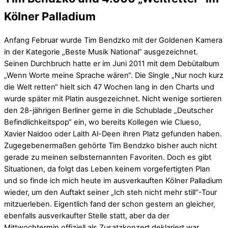
Kölner Palladium
Anfang Februar wurde Tim Bendzko mit der Goldenen Kamera
in der Kategorie „Beste Musik National“ ausgezeichnet.
Seinen Durchbruch hatte er im Juni 2011 mit dem Debütalbum
„Wenn Worte meine Sprache wären“. Die Single „Nur noch kurz
die Welt retten“ hielt sich 47 Wochen lang in den Charts und
wurde später mit Platin ausgezeichnet. Nicht wenige sortieren
den 28-jährigen Berliner gerne in die Schublade „Deutscher
Befindlichkeitspop“ ein, wo bereits Kollegen wie Clueso,
Xavier Naidoo oder Laith Al-Deen ihren Platz gefunden haben.
Zugegebenermaßen gehörte Tim Bendzko bisher auch nicht
gerade zu meinen selbsternannten Favoriten. Doch es gibt
Situationen, da folgt das Leben keinem vorgefertigten Plan
und so finde ich mich heute im ausverkauften Kölner Palladium
wieder, um den Auftakt seiner „Ich steh nicht mehr still“-Tour
mitzuerleben. Eigentlich fand der schon gestern an gleicher,
ebenfalls ausverkaufter Stelle statt, aber da der
Mittwochtermin offiziell als Zusatzkonzert deklariert war,