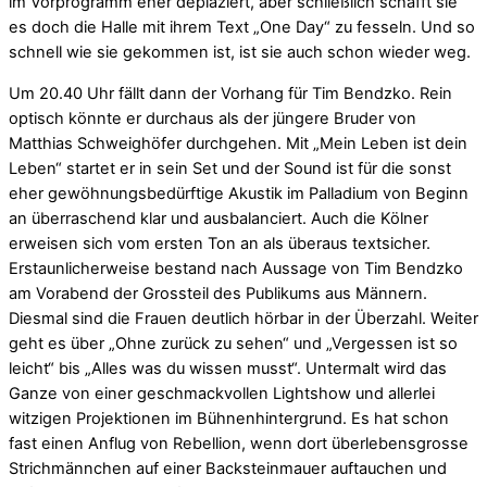
im Vorprogramm eher deplaziert, aber schließlich schafft sie
es doch die Halle mit ihrem Text „One Day“ zu fesseln. Und so
schnell wie sie gekommen ist, ist sie auch schon wieder weg.
Um 20.40 Uhr fällt dann der Vorhang für Tim Bendzko. Rein
optisch könnte er durchaus als der jüngere Bruder von
Matthias Schweighöfer durchgehen. Mit „Mein Leben ist dein
Leben“ startet er in sein Set und der Sound ist für die sonst
eher gewöhnungsbedürftige Akustik im Palladium von Beginn
an überraschend klar und ausbalanciert. Auch die Kölner
erweisen sich vom ersten Ton an als überaus textsicher.
Erstaunlicherweise bestand nach Aussage von Tim Bendzko
am Vorabend der Grossteil des Publikums aus Männern.
Diesmal sind die Frauen deutlich hörbar in der Überzahl. Weiter
geht es über „Ohne zurück zu sehen“ und „Vergessen ist so
leicht“ bis „Alles was du wissen musst“. Untermalt wird das
Ganze von einer geschmackvollen Lightshow und allerlei
witzigen Projektionen im Bühnenhintergrund. Es hat schon
fast einen Anflug von Rebellion, wenn dort überlebensgrosse
Strichmännchen auf einer Backsteinmauer auftauchen und