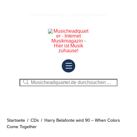
Skip
to
Musicheadquarter.de – Internet Musikmagazin
content
Menu
Startseite
/
CDs
/
Harry Belafonte wird 90 – When Colors
Come Together