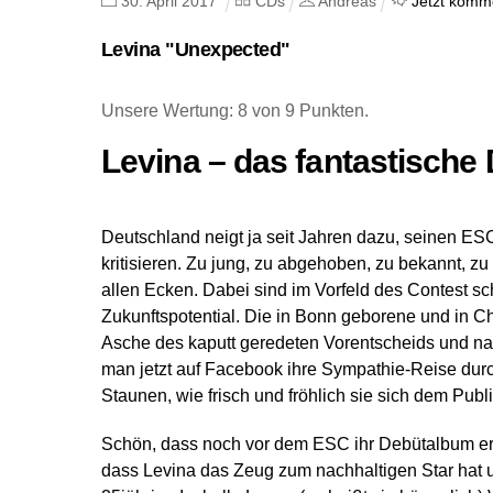
30
.
April
2017
CDs
Andreas
Jetzt komm
Levina "Unexpected"
Unsere Wertung: 8 von 9 Punkten.
Levina – das fantastische
Deutschland neigt ja seit Jahren dazu, seinen ES
kritisieren. Zu jung, zu abgehoben, zu bekannt, zu 
allen Ecken. Dabei sind im Vorfeld des Contest sc
Zukunftspotential. Die in Bonn geborene und in 
Asche des kaputt geredeten Vorentscheids und n
man jetzt auf Facebook ihre Sympathie-Reise durc
Staunen, wie frisch und fröhlich sie sich dem Publi
Schön, dass noch vor dem ESC ihr Debütalbum ersc
dass Levina das Zeug zum nachhaltigen Star hat un