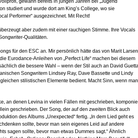
 Vollprofi, gewann bereits in jungen Jahren bei „Jugend
on studiert und wurde dort am King’s College, wo sie
ocal Performer“ ausgezeichnet. Mit Recht!
, überzeugt aber zudem mit einer rauchigen Stimme. Ihre Vocals
 Songwriter-Qualitäten.
ngs für den ESC an. Mir persönlich hätte das von Marit Larsen
ch die Eurodance-Anleihen von „Perfect Life“ machen bei diesem
tsächlich die bessere Wahl – wenn der Stil auch an David Guett
kanischen Songwritern Lindsey Ray, Dave Bassette und Lindy
r gleichen stilistischen Elemente bedient. Macht Sinn, wenn man
cke, an denen Levina in vielen Fällen mit geschrieben, komponie
 allein geschrieben. Der Song, der auf den zweiten Blick auch
oduktion des Albums „Unexpected“ fertig. „In dem Lied geht es
hdenken sollte, bevor man sein eigenes Leid auf andere
ichts sagen sollte, bevor man etwas Dummes sagt.“ Ähnlich