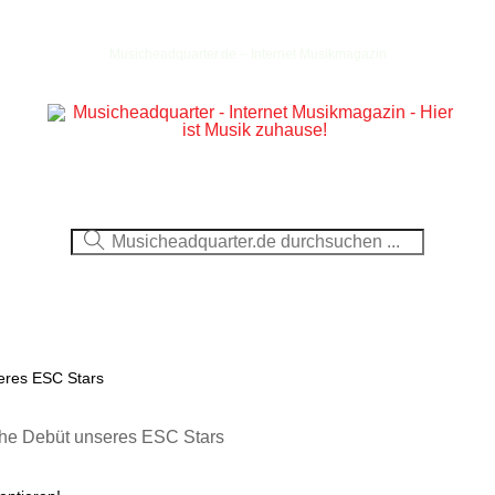
Musicheadquarter.de – Internet Musikmagazin
Ausblick
CDs
DVDs
Berichte
Fotos
seres ESC Stars