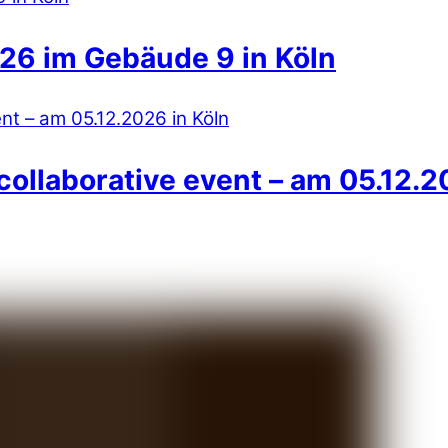
26 im Gebäude 9 in Köln
collaborative event – am 05.12.2