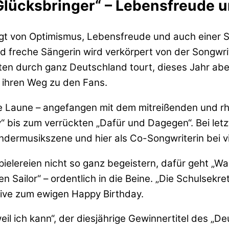
lücksbringer“ – Lebensfreude un
t von Optimismus, Lebensfreude und auch einer Spur 
d freche Sängerin wird verkörpert von der Songwri
en durch ganz Deutschland tourt, dieses Jahr aber
“ ihren Weg zu den Fans.
 Laune – angefangen mit dem mitreißenden und rh
“ bis zum verrückten „Dafür und Dagegen“. Bei let
dermusikszene und hier als Co-Songwriterin bei vie
ielereien nicht so ganz begeistern, dafür geht „W
Sailor“ – ordentlich in die Beine. „Die Schulsekret
ative zum ewigen Happy Birthday.
il ich kann“, der diesjährige Gewinnertitel des „De