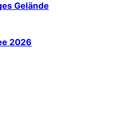
iges Gelände
ee 2026