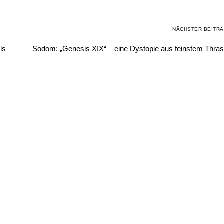
NÄCHSTER BEITR
ls
Sodom: „Genesis XIX“ – eine Dystopie aus feinstem Thra