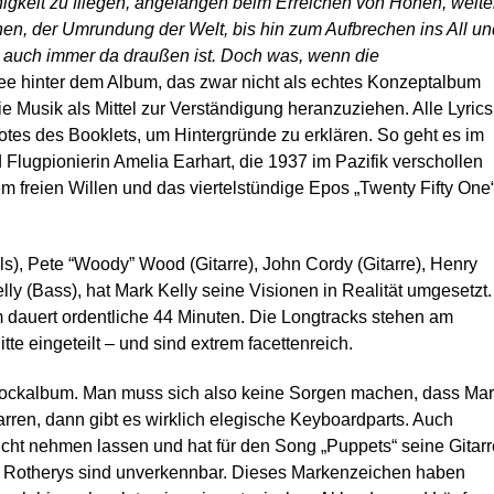
higkeit zu fliegen, angefangen beim Erreichen von Höhen, weite
n, der Umrundung der Welt, bis hin zum Aufbrechen ins All un
 auch immer da draußen ist. Doch was, wenn die
Idee hinter dem Album, das zwar nicht als echtes Konzeptalbum
e Musik als Mittel zur Verständigung heranzuziehen. Alle Lyrics
otes des Booklets, um Hintergründe zu erklären. So geht es im
Flugpionierin Amelia Earhart, die 1937 im Pazifik verschollen
dem freien Willen und das viertelstündige Epos „Twenty Fifty One
s), Pete “Woody” Wood (Gitarre), John Cordy (Gitarre), Henry
y (Bass), hat Mark Kelly seine Visionen in Realität umgesetzt.
 dauert ordentliche 44 Minuten. Die Longtracks stehen am
te eingeteilt – und sind extrem facettenreich.
 Rockalbum. Man muss sich also keine Sorgen machen, dass Ma
tarren, dann gibt es wirklich elegische Keyboardparts. Auch
icht nehmen lassen und hat für den Song „Puppets“ seine Gitarr
n Rotherys sind unverkennbar. Dieses Markenzeichen haben