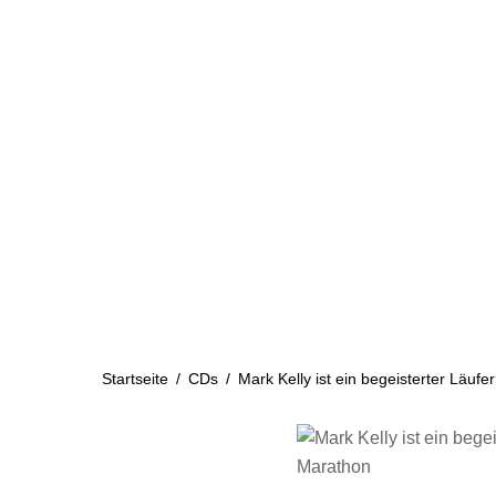
Skip
to
content
Startseite
Aktuelles
Startseite
/
CDs
/
Mark Kelly ist ein begeisterter Läuf