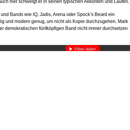
auch hier schwelgt er in seinen typischen Akkorden und Läufen.
 und Bands wie IQ, Jadis, Arena oder Spock’s Beard ein
ndig und modern genug, um nicht als Kopie durchzugehen. Mark
 einer demokratischen fünfköpfigen Band nicht immer durchsetzen
Mit dem Laden des Videos akzeptieren Sie die Datenschutzerkläru
Mehr erfahren
Video laden
YouTube immer entsperren