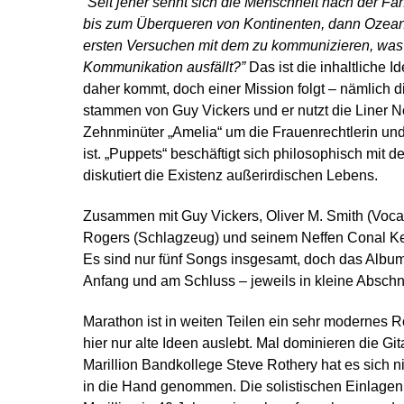
“Seit jeher sehnt sich die Menschheit nach der Fä
bis zum Überqueren von Kontinenten, dann Ozeane
ersten Versuchen mit dem zu kommunizieren, was
Kommunikation ausfällt?”
Das ist die inhaltliche 
daher kommt, doch einer Mission folgt – nämlich di
stammen von Guy Vickers und er nutzt die Liner N
Zehnminüter „Amelia“ um die Frauenrechtlerin und 
ist. „Puppets“ beschäftigt sich philosophisch mit 
diskutiert die Existenz außerirdischen Lebens.
Zusammen mit Guy Vickers, Oliver M. Smith (Vocal
Rogers (Schlagzeug) und seinem Neffen Conal Kell
Es sind nur fünf Songs insgesamt, doch das Album
Anfang und am Schluss – jeweils in kleine Abschnit
Marathon ist in weiten Teilen ein sehr modernes
hier nur alte Ideen auslebt. Mal dominieren die Gi
Marillion Bandkollege Steve Rothery hat es sich n
in die Hand genommen. Die solistischen Einlage