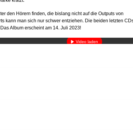
arke kratzt.
r den Hörern finden, die bislang nicht auf die Outputs von
s kann man sich nur schwer entziehen. Die beiden letzten CD
Mit dem Laden des Videos akzeptieren Sie die Datenschutzerkläru
 Das Album erscheint am 14. Juli 2023!
Mehr erfahren
Video laden
YouTube immer entsperren