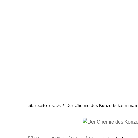
Skip
to
content
Startseite
Aktuelles
Startseite
/
CDs
/
Der Chemie des Konzerts kann man 