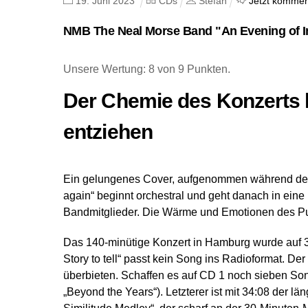
19
.
Juni
2023
CDs
Stefan
Jetzt kommen
NMB The Neal Morse Band "An Evening of I
Unsere Wertung: 8 von 9 Punkten.
Der Chemie des Konzerts 
entziehen
Ein gelungenes Cover, aufgenommen während des 
again“ beginnt orchestral und geht danach in eine
Bandmitglieder. Die Wärme und Emotionen des Pub
Das 140-minütige Konzert in Hamburg wurde auf 3 
Story to tell“ passt kein Song ins Radioformat. Der
überbieten. Schaffen es auf CD 1 noch sieben Song
„Beyond the Years“). Letzterer ist mit 34:08 der lä