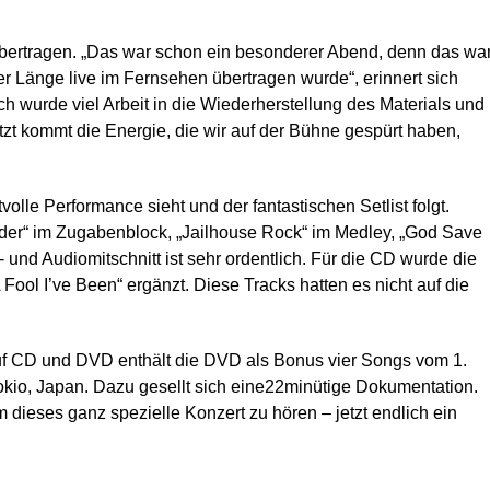
bertragen. „Das war schon ein besonderer Abend, denn das wa
er Länge live im Fernsehen übertragen wurde“, erinnert sich
ich wurde viel Arbeit in die Wiederherstellung des Materials und
tzt kommt die Energie, die wir auf der Bühne gespürt haben,
le Performance sieht und der fantastischen Setlist folgt.
der“ im Zugabenblock, „Jailhouse Rock“ im Medley, „God Save
 und Audiomitschnitt ist sehr ordentlich. Für die CD wurde die
ool I’ve Been“ ergänzt. Diese Tracks hatten es nicht auf die
uf CD und DVD enthält die DVD als Bonus vier Songs vom 1.
kio, Japan. Dazu gesellt sich eine22minütige Dokumentation.
 dieses ganz spezielle Konzert zu hören – jetzt endlich ein