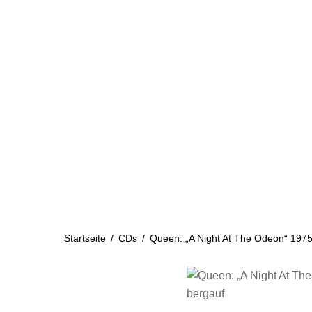
Skip
to
content
Startseite
Aktuelles
Startseite
/
CDs
/
Queen: „A Night At The Odeon“ 1975