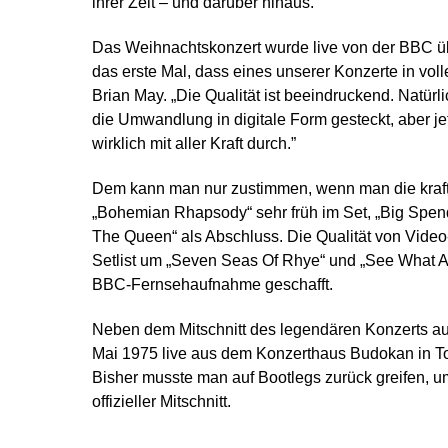
ihrer Zeit – und darüber hinaus.
Das Weihnachtskonzert wurde live von der BBC ü
das erste Mal, dass eines unserer Konzerte in voll
Brian May. „Die Qualität ist beeindruckend. Natürl
die Umwandlung in digitale Form gesteckt, aber je
wirklich mit aller Kraft durch.”
Dem kann man nur zustimmen, wenn man die kraftvol
„Bohemian Rhapsody“ sehr früh im Set, „Big Spen
The Queen“ als Abschluss. Die Qualität von Video-
Setlist um „Seven Seas Of Rhye“ und „See What A F
BBC-Fernsehaufnahme geschafft.
Neben dem Mitschnitt des legendären Konzerts a
Mai 1975 live aus dem Konzerthaus Budokan in To
Bisher musste man auf Bootlegs zurück greifen, um
offizieller Mitschnitt.