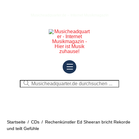
Skip
to
Musicheadquarter.de – Internet Musikmagazin
content
Menu
Startseite
/
CDs
/
Rechenkünstler Ed Sheeran bricht Rekorde
und teilt Gefühle