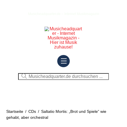
Skip
to
Musicheadquarter.de – Internet Musikmagazin
content
Menu
Startseite
/
CDs
/
Saltatio Mortis: „Brot und Spiele“ wie
gehabt, aber orchestral