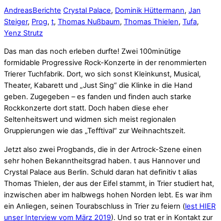
Andreas
Berichte
Crystal Palace
,
Dominik Hüttermann
,
Jan
Steiger
,
Prog
,
t
,
Thomas Nußbaum
,
Thomas Thielen
,
Tufa
,
Yenz Strutz
Das man das noch erleben durfte! Zwei 100minütige
formidable Progressive Rock-Konzerte in der renommierten
Trierer Tuchfabrik. Dort, wo sich sonst Kleinkunst, Musical,
Theater, Kabarett und „Just Sing“ die Klinke in die Hand
geben. Zugegeben – es fanden und finden auch starke
Rockkonzerte dort statt. Doch haben diese eher
Seltenheitswert und widmen sich meist regionalen
Gruppierungen wie das „Tefftival“ zur Weihnachtszeit.
Jetzt also zwei Progbands, die in der Artrock-Szene einen
sehr hohen Bekanntheitsgrad haben. t aus Hannover und
Crystal Palace aus Berlin. Schuld daran hat definitiv t alias
Thomas Thielen, der aus der Eifel stammt, in Trier studiert hat,
inzwischen aber im halbwegs hohen Norden lebt. Es war ihm
ein Anliegen, seinen Tourabschluss in Trier zu feiern (
lest HIER
unser Interview vom März 2019
). Und so trat er in Kontakt zur