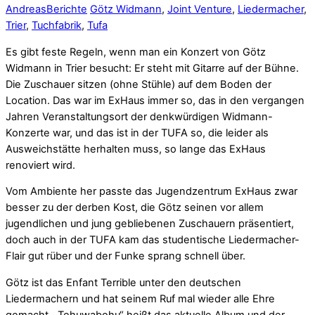
Andreas
Berichte
Götz Widmann
,
Joint Venture
,
Liedermacher
,
Trier
,
Tuchfabrik
,
Tufa
Es gibt feste Regeln, wenn man ein Konzert von Götz
Widmann in Trier besucht: Er steht mit Gitarre auf der Bühne.
Die Zuschauer sitzen (ohne Stühle) auf dem Boden der
Location. Das war im ExHaus immer so, das in den vergangen
Jahren Veranstaltungsort der denkwürdigen Widmann-
Konzerte war, und das ist in der TUFA so, die leider als
Ausweichstätte herhalten muss, so lange das ExHaus
renoviert wird.
Vom Ambiente her passte das Jugendzentrum ExHaus zwar
besser zu der derben Kost, die Götz seinen vor allem
jugendlichen und jung gebliebenen Zuschauern präsentiert,
doch auch in der TUFA kam das studentische Liedermacher-
Flair gut rüber und der Funke sprang schnell über.
Götz ist das Enfant Terrible unter den deutschen
Liedermachern und hat seinem Ruf mal wieder alle Ehre