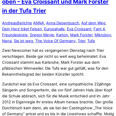
oben – Eva Croissant und Mark Forster
in der Tufa Trier
Andreas
Berichte
ANNA
,
Anna Depenbusch
,
Auf dem Weg
,
Dein Herz trägt Felsen
,
Europahalle
,
Eva Croissant
,
Fant 4
,
Freundeskreis
,
Gregor Meyle
,
Karton
,
Mark Forster
,
Mikroboy
,
Nena
,
Sie ist weg
,
The Voice Of Germany
,
Trier
,
Tufa
Zwei Newcomer hat es vergangenen Dienstag nach Trier
verschlagen. Beide gar nicht so weit weg beheimatet: Eva
Croissant stammt aus Karlsruhe, Mark Forster aus dem
pfälzischen Winnweiler. Die Tufa war gut gefüllt, was für den
Bekanntheitsgrad der beiden Künstler spricht.
Zunächst war da Eva Croissant, eine sympathische 22jährige
Sängerin und Songwriterin, die vor fünf Jahren Hals über Kopf
die Schule abbrach, sich für die Musik entschied und im Jahr
2012 in Eigenregie ihr erstes Album heraus brachte. Der große
Durchbruch kam dann, als sie bei der Castingshow „The Voice
of Germany“ antrat und es bis in die Liveshows schaffte. Mutig