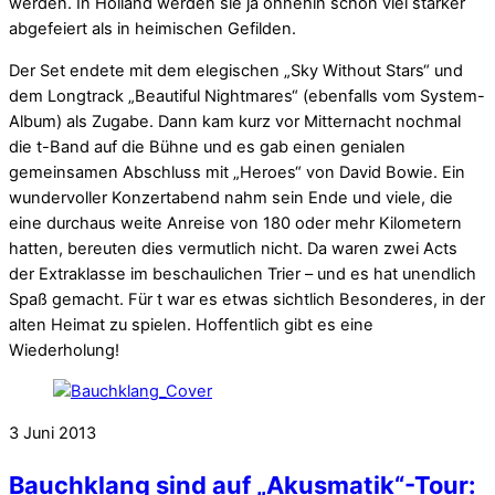
werden. In Holland werden sie ja ohnehin schon viel stärker
abgefeiert als in heimischen Gefilden.
Der Set endete mit dem elegischen „Sky Without Stars“ und
dem Longtrack „Beautiful Nightmares“ (ebenfalls vom System-
Album) als Zugabe. Dann kam kurz vor Mitternacht nochmal
die t-Band auf die Bühne und es gab einen genialen
gemeinsamen Abschluss mit „Heroes“ von David Bowie. Ein
wundervoller Konzertabend nahm sein Ende und viele, die
eine durchaus weite Anreise von 180 oder mehr Kilometern
hatten, bereuten dies vermutlich nicht. Da waren zwei Acts
der Extraklasse im beschaulichen Trier – und es hat unendlich
Spaß gemacht. Für t war es etwas sichtlich Besonderes, in der
alten Heimat zu spielen. Hoffentlich gibt es eine
Wiederholung!
3
Juni
2013
Bauchklang sind auf „Akusmatik“-Tour: