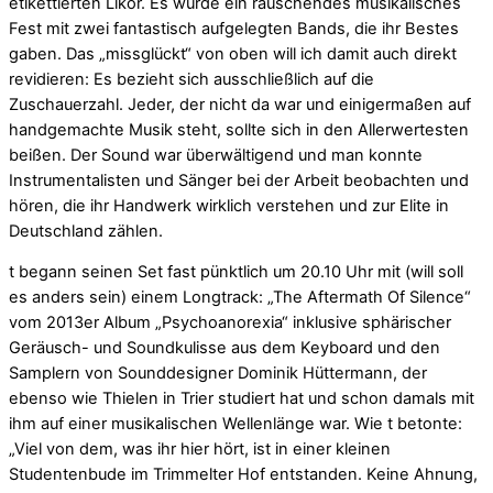
etikettierten Likör. Es wurde ein rauschendes musikalisches
Fest mit zwei fantastisch aufgelegten Bands, die ihr Bestes
gaben. Das „missglückt“ von oben will ich damit auch direkt
revidieren: Es bezieht sich ausschließlich auf die
Zuschauerzahl. Jeder, der nicht da war und einigermaßen auf
handgemachte Musik steht, sollte sich in den Allerwertesten
beißen. Der Sound war überwältigend und man konnte
Instrumentalisten und Sänger bei der Arbeit beobachten und
hören, die ihr Handwerk wirklich verstehen und zur Elite in
Deutschland zählen.
t begann seinen Set fast pünktlich um 20.10 Uhr mit (will soll
es anders sein) einem Longtrack: „The Aftermath Of Silence“
vom 2013er Album „
Psychoanorexia“ inklusive sphärischer
Geräusch- und Soundkulisse aus dem Keyboard und den
Samplern von Sounddesigner Dominik Hüttermann, der
ebenso wie Thielen in Trier studiert hat und schon damals mit
ihm auf einer musikalischen Wellenlänge war. Wie t betonte:
„Viel von dem, was ihr hier hört, ist in einer kleinen
Studentenbude im Trimmelter Hof entstanden. Keine Ahnung,