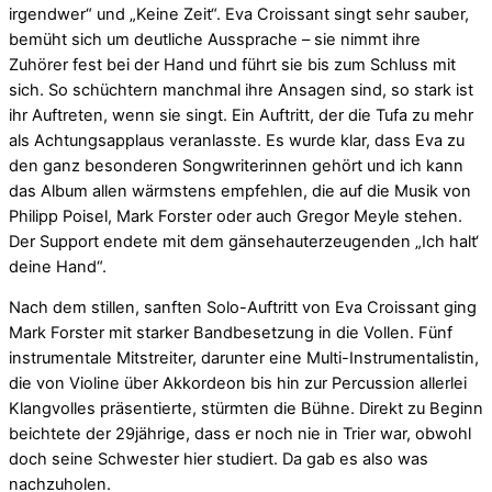
irgendwer“ und „Keine Zeit“. Eva Croissant singt sehr sauber,
bemüht sich um deutliche Aussprache – sie nimmt ihre
Zuhörer fest bei der Hand und führt sie bis zum Schluss mit
sich. So schüchtern manchmal ihre Ansagen sind, so stark ist
ihr Auftreten, wenn sie singt. Ein Auftritt, der die Tufa zu mehr
als Achtungsapplaus veranlasste. Es wurde klar, dass Eva zu
den ganz besonderen Songwriterinnen gehört und ich kann
das Album allen wärmstens empfehlen, die auf die Musik von
Philipp Poisel, Mark Forster oder auch Gregor Meyle stehen.
Der Support endete mit dem gänsehauterzeugenden „Ich halt‘
deine Hand“.
Nach dem stillen, sanften Solo-Auftritt von Eva Croissant ging
Mark Forster mit starker Bandbesetzung in die Vollen. Fünf
instrumentale Mitstreiter, darunter eine Multi-Instrumentalistin,
die von Violine über Akkordeon bis hin zur Percussion allerlei
Klangvolles präsentierte, stürmten die Bühne. Direkt zu Beginn
beichtete der 29jährige, dass er noch nie in Trier war, obwohl
doch seine Schwester hier studiert. Da gab es also was
nachzuholen.