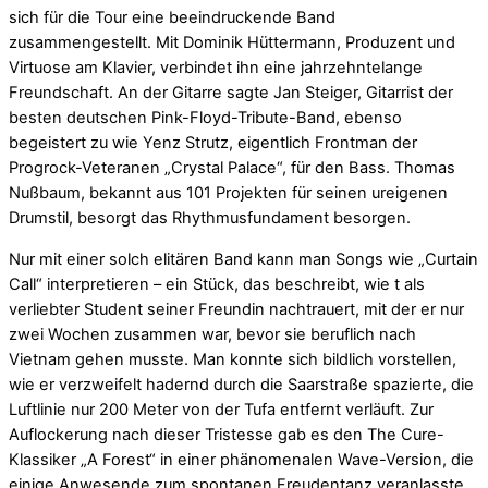
sich für die Tour eine beeindruckende Band
zusammengestellt. Mit Dominik Hüttermann, Produzent und
Virtuose am Klavier, verbindet ihn eine jahrzehntelange
Freundschaft. An der Gitarre sagte Jan Steiger, Gitarrist der
besten deutschen Pink-Floyd-Tribute-Band, ebenso
begeistert zu wie Yenz Strutz, eigentlich Frontman der
Progrock-Veteranen „Crystal Palace“, für den Bass. Thomas
Nußbaum, bekannt aus 101 Projekten für seinen ureigenen
Drumstil, besorgt das Rhythmusfundament besorgen.
Nur mit einer solch elitären Band kann man Songs wie „Curtain
Call“ interpretieren – ein Stück, das beschreibt, wie t als
verliebter Student seiner Freundin nachtrauert, mit der er nur
zwei Wochen zusammen war, bevor sie beruflich nach
Vietnam gehen musste. Man konnte sich bildlich vorstellen,
wie er verzweifelt hadernd durch die Saarstraße spazierte, die
Luftlinie nur 200 Meter von der Tufa entfernt verläuft. Zur
Auflockerung nach dieser Tristesse gab es den The Cure-
Klassiker „A Forest“ in einer phänomenalen Wave-Version, die
einige Anwesende zum spontanen Freudentanz veranlasste.