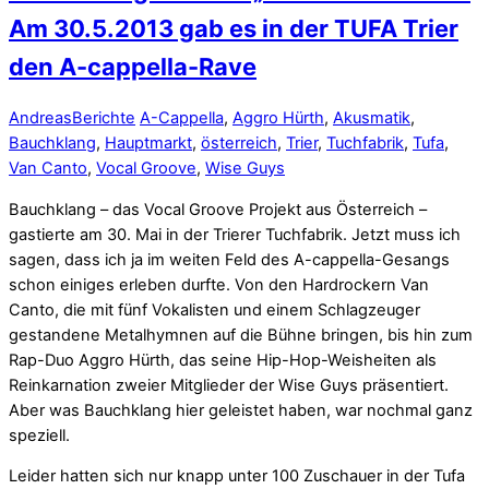
Am 30.5.2013 gab es in der TUFA Trier
den A-cappella-Rave
Andreas
Berichte
A-Cappella
,
Aggro Hürth
,
Akusmatik
,
Bauchklang
,
Hauptmarkt
,
österreich
,
Trier
,
Tuchfabrik
,
Tufa
,
Van Canto
,
Vocal Groove
,
Wise Guys
Bauchklang – das Vocal Groove Projekt aus Österreich –
gastierte am 30. Mai in der Trierer Tuchfabrik. Jetzt muss ich
sagen, dass ich ja im weiten Feld des A-cappella-Gesangs
schon einiges erleben durfte. Von den Hardrockern Van
Canto, die mit fünf Vokalisten und einem Schlagzeuger
gestandene Metalhymnen auf die Bühne bringen, bis hin zum
Rap-Duo Aggro Hürth, das seine Hip-Hop-Weisheiten als
Reinkarnation zweier Mitglieder der Wise Guys präsentiert.
Aber was Bauchklang hier geleistet haben, war nochmal ganz
speziell.
Leider hatten sich nur knapp unter 100 Zuschauer in der Tufa