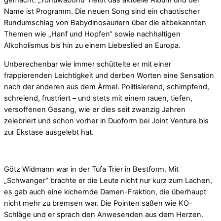
gemacht. „Tohuwabohu“ heißt das aktuelle Album und der
Name ist Programm. Die neuen Song sind ein chaotischer
Rundumschlag von Babydinosauriern über die altbekannten
Themen wie „Hanf und Hopfen“ sowie nachhaltigen
Alkoholismus bis hin zu einem Liebeslied an Europa.
Unberechenbar wie immer schüttelte er mit einer
frappierenden Leichtigkeit und derben Worten eine Sensation
nach der anderen aus dem Ärmel. Politisierend, schimpfend,
schreiend, frustriert – und stets mit einem rauen, tiefen,
versoffenen Gesang, wie er dies seit zwanzig Jahren
zelebriert und schon vorher in Duoform bei Joint Venture bis
zur Ekstase ausgelebt hat.
Götz Widmann war in der Tufa Trier in Bestform. Mit
„Schwanger“ brachte er die Leute nicht nur kurz zum Lachen,
es gab auch eine kichernde Damen-Fraktion, die überhaupt
nicht mehr zu bremsen war. Die Pointen saßen wie KO-
Schläge und er sprach den Anwesenden aus dem Herzen.