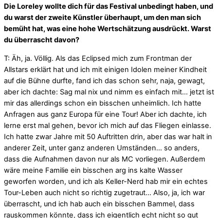
Die Loreley wollte dich für das Festival unbedingt haben, und
du warst der zweite Künstler überhaupt, um den man sich
bemüht hat, was eine hohe Wertschätzung ausdrückt. Warst
du überrascht davon?
T: Äh, ja. Völlig. Als das Eclipsed mich zum Frontman der
Allstars erklärt hat und ich mit einigen Idolen meiner Kindheit
auf die Bühne durfte, fand ich das schon sehr, naja, gewagt,
aber ich dachte: Sag mal nix und nimm es einfach mit… jetzt ist
mir das allerdings schon ein bisschen unheimlich. Ich hatte
Anfragen aus ganz Europa für eine Tour! Aber ich dachte, ich
lerne erst mal gehen, bevor ich mich auf das Fliegen einlasse.
Ich hatte zwar Jahre mit 50 Auftritten drin, aber das war halt in
anderer Zeit, unter ganz anderen Umständen… so anders,
dass die Aufnahmen davon nur als MC vorliegen. Außerdem
wäre meine Familie ein bisschen arg ins kalte Wasser
geworfen worden, und ich als Keller-Nerd hab mir ein echtes
Tour-Leben auch nicht so richtig zugetraut… Also, ja, ich war
überrascht, und ich hab auch ein bisschen Bammel, dass
rauskommen könnte, dass ich eigentlich echt nicht so gut