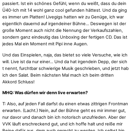
passiert. Ist ein schönes Gefühl, wenn du weißt, dass du dein
Ü40-Ich mit 14 wohl ganz cool gefunden hättest. Und da ging
es immer um Platten! Livegigs hatten wir zu Genüge, ich war
eigentlich dauernd auf irgendeiner Bühne… Deswegen ist der
große Moment auch nicht die Nennung der Verkaufszahlen,
sondern ganz eindeutig das Unboxing der fertigen CD. Das ist
jedes Mal ein Moment mit Pipi inne Augen.
Und das Einspielen, naja, das bietet so viele Versuche, wie ich
will. Live ist da nur einer… Und da hat irgendein Depp, der sich
t nennt, furchtbar schwierige Musik geschrieben, und jetzt hab
ich den Salat. Beim nächsten Mal mach ich beim dritten
Akkord Schluss!
MHQ: Was dürfen wir denn live erwarten?
T: Also, auf jeden Fall darfst du einen etwas zittrigen Frontman
erwarten. (Lacht.) Nein, auf der Bühne geht es mir immer gut,
nur davor und danach bin ich notorisch unzufrieden. Aber der
VVK läuft erschreckend gut, und ich hoffe halt und reiße mir
Beine dafür aus, dem auch gerecht zu werden. Ich selbst bin,