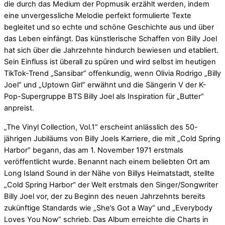
die durch das Medium der Popmusik erzählt werden, indem
eine unvergessliche Melodie perfekt formulierte Texte
begleitet und so echte und schöne Geschichte aus und über
das Leben einfängt. Das künstlerische Schaffen von Billy Joel
hat sich über die Jahrzehnte hindurch bewiesen und etabliert.
Sein Einfluss ist überall zu spüren und wird selbst im heutigen
TikTok-Trend „Sansibar“ offenkundig, wenn Olivia Rodrigo „Billy
Joel“ und „Uptown Girl“ erwähnt und die Sängerin V der K-
Pop-Supergruppe BTS Billy Joel als Inspiration für „Butter“
anpreist.
„The Vinyl Collection, Vol.1“ erscheint anlässlich des 50-
jährigen Jubiläums von Billy Joels Karriere, die mit „Cold Spring
Harbor“ begann, das am 1. November 1971 erstmals
veröffentlicht wurde. Benannt nach einem beliebten Ort am
Long Island Sound in der Nähe von Billys Heimatstadt, stellte
„Cold Spring Harbor“ der Welt erstmals den Singer/Songwriter
Billy Joel vor, der zu Beginn des neuen Jahrzehnts bereits
zukünftige Standards wie „She’s Got a Way“ und „Everybody
Loves You Now“ schrieb. Das Album erreichte die Charts in