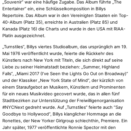
„Souvenir“ war eine häufige Zugabe. Das Album führte „The
Entertainer“ ein, eine Schlüsselkomposition in Billys
Repertoire. Das Album war in den Vereinigten Staaten ein Top-
40-Album (Platz 35), erreichte in Australien (Platz 85) und
Kanada (Platz 16) die Charts und wurde in den USA mit RIAA-
Platin ausgezeichnet.
„Turnstiles“, Billys viertes Studioalbum, das ursprünglich am 19.
Mai 1976 veröffentlicht wurde, feierte die Rückkehr des
Künstlers nach New York mit Titeln, die sich direkt auf seine
Liebe zu seiner Heimatstadt beziehen: „Summer, Highland
Falls“, „Miami 2017 (I’ve Seen the Lights Go Out on Broadway)“
und der Klassiker „New York State of Mind“, der kürzlich von
einem Staraufgebot an Musikern, Künstlern und Prominenten
für ein neues Musikvideo gecovert wurde, das in allen fünf
Stadtbezirken zur Unterstützung der Freiwilligenorganisation
#NYCNext gedreht wurde. Auf „Turnstiles“ feierte auch “Say
Goodbye to Hollywood“, Billys klanglicher Hommage an die
Ronettes, der New Yorker Girlgroup schlechthin, Premiere. Ein
Jahr später, 1977 veröffentlichte Ronnie Spector mit den