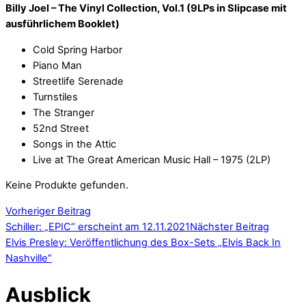
Billy Joel – The Vinyl Collection, Vol.1 (9LPs in Slipcase mit
ausführlichem Booklet)
Cold Spring Harbor
Piano Man
Streetlife Serenade
Turnstiles
The Stranger
52nd Street
Songs in the Attic
Live at The Great American Music Hall – 1975 (2LP)
Keine Produkte gefunden.
Vorheriger Beitrag
Schiller: „EPIC“ erscheint am 12.11.2021
Nächster Beitrag
Elvis Presley: Veröffentlichung des Box-Sets „Elvis Back In
Nashville“
Ausblick