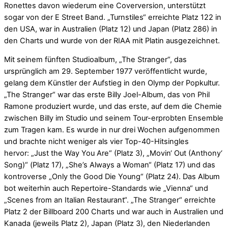
Ronettes davon wiederum eine Coverversion, unterstützt
sogar von der E Street Band. „Turnstiles“ erreichte Platz 122 in
den USA, war in Australien (Platz 12) und Japan (Platz 286) in
den Charts und wurde von der RIAA mit Platin ausgezeichnet.
Mit seinem fünften Studioalbum, „The Stranger“, das
ursprünglich am 29. September 1977 veröffentlicht wurde,
gelang dem Künstler der Aufstieg in den Olymp der Popkultur.
„The Stranger“ war das erste Billy Joel-Album, das von Phil
Ramone produziert wurde, und das erste, auf dem die Chemie
zwischen Billy im Studio und seinem Tour-erprobten Ensemble
zum Tragen kam. Es wurde in nur drei Wochen aufgenommen
und brachte nicht weniger als vier Top-40-Hitsingles
hervor: „Just the Way You Are“ (Platz 3), „Movin‘ Out (Anthony‘
Song)“ (Platz 17), „She’s Always a Woman“ (Platz 17) und das
kontroverse „Only the Good Die Young“ (Platz 24). Das Album
bot weiterhin auch Repertoire-Standards wie „Vienna“ und
„Scenes from an Italian Restaurant“. „The Stranger“ erreichte
Platz 2 der Billboard 200 Charts und war auch in Australien und
Kanada (jeweils Platz 2), Japan (Platz 3), den Niederlanden