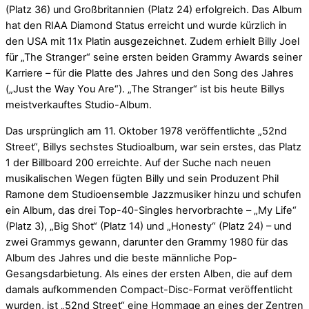
(Platz 36) und Großbritannien (Platz 24) erfolgreich. Das Album
hat den RIAA Diamond Status erreicht und wurde kürzlich in
den USA mit 11x Platin ausgezeichnet. Zudem erhielt Billy Joel
für „The Stranger“ seine ersten beiden Grammy Awards seiner
Karriere – für die Platte des Jahres und den Song des Jahres
(„Just the Way You Are“). „The Stranger“ ist bis heute Billys
meistverkauftes Studio-Album.
Das ursprünglich am 11. Oktober 1978 veröffentlichte „52nd
Street“, Billys sechstes Studioalbum, war sein erstes, das Platz
1 der Billboard 200 erreichte. Auf der Suche nach neuen
musikalischen Wegen fügten Billy und sein Produzent Phil
Ramone dem Studioensemble Jazzmusiker hinzu und schufen
ein Album, das drei Top-40-Singles hervorbrachte – „My Life“
(Platz 3), „Big Shot“ (Platz 14) und „Honesty“ (Platz 24) – und
zwei Grammys gewann, darunter den Grammy 1980 für das
Album des Jahres und die beste männliche Pop-
Gesangsdarbietung. Als eines der ersten Alben, die auf dem
damals aufkommenden Compact-Disc-Format veröffentlicht
wurden, ist „52nd Street“ eine Hommage an eines der Zentren