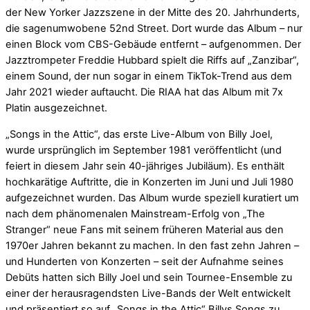
der New Yorker Jazzszene in der Mitte des 20. Jahrhunderts,
die sagenumwobene 52nd Street. Dort wurde das Album – nur
einen Block vom CBS-Gebäude entfernt – aufgenommen. Der
Jazztrompeter Freddie Hubbard spielt die Riffs auf „Zanzibar“,
einem Sound, der nun sogar in einem TikTok-Trend aus dem
Jahr 2021 wieder auftaucht. Die RIAA hat das Album mit 7x
Platin ausgezeichnet.
„Songs in the Attic“, das erste Live-Album von Billy Joel,
wurde ursprünglich im September 1981 veröffentlicht (und
feiert in diesem Jahr sein 40-jähriges Jubiläum). Es enthält
hochkarätige Auftritte, die in Konzerten im Juni und Juli 1980
aufgezeichnet wurden. Das Album wurde speziell kuratiert um
nach dem phänomenalen Mainstream-Erfolg von „The
Stranger“ neue Fans mit seinem früheren Material aus den
1970er Jahren bekannt zu machen. In den fast zehn Jahren –
und Hunderten von Konzerten – seit der Aufnahme seines
Debüts hatten sich Billy Joel und sein Tournee-Ensemble zu
einer der herausragendsten Live-Bands der Welt entwickelt
und präsentiert so auf „Songs in the Attic“ Billys Songs zu