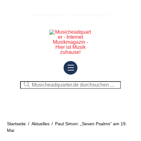
Skip
to
Musicheadquarter.de – Internet Musikmagazin
content
Menu
Startseite
/
Aktuelles
/
Paul Simon: „Seven Psalms“ am 19.
Mai