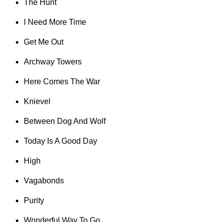
The Hunt
I Need More Time
Get Me Out
Archway Towers
Here Comes The War
Knievel
Between Dog And Wolf
Today Is A Good Day
High
Vagabonds
Purity
Wonderful Way To Go