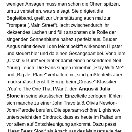
wenigen Ansagen muss man schon die Ohren spitzen,
um zu verstehen, was sie sagt. Sie dirigiert die
Begleitband, greift zur Unterstützung auch mal zur
Trompete („Main Street“), lacht zwischendurch ihr
kieksendes Lachen und füllt ansonsten die Rolle der
singenden Sonnenblume nahezu perfekt aus. Bruder
Angus mimt derweil den leicht bekifft wirkenden Hipster
und steuert hier und da einen Gesangspart bei. Vor allem
„Crash & Burn“ verleiht er damit einen besonderen Neil
Young-Touch. Die Fans singen immerhin „Stay With Me“
und „Big Jet Plane“ verhalten mit, sind größtenteils aber
mucksmäuschenstill. Einzig beim „Grease“-Klassiker
„You’re The One That I Want“, den
Angus & Julia
Stone
in seine akustischen Einzelteile zerlegen, fühlen
sich manche zu einer John Travolta & Olivia Newton-
John-Parodie berufen. Die sparsam-schöne Lightshow
unterstreicht den Eindruck, dass es heute im Palladium
vor allem auf Entschleunigung ankommt. Dazu passt
„Heart Beats Slow“ als Abschluss des Mainsets wie der