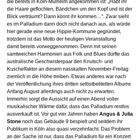
die bereits in Köln-Mülheim angekommen ist: „Habt ihr
die Haare geflochten, Bändchen um den Kopf und ist der
Blick verträumt? Dann könnt ihr kommen…“. Zwar sieht
es im Palladium dann doch nicht danach aus, als würde
hier gerade eine neue Hippie-Kommune gegründet,
trotzdem ist das Motto der heutigen Veranstaltung
damit bereits vorweggenommen. Denn mit seinen
samtweichen Harmonien aus Folk und Blues dürfte das
australische Geschwisterpaar den Knutsch- und
Kuschelfaktor an diesem nasskalten November-Freitag
ziemlich in die Höhe treiben. Etwas anderes war nach
der Veröffentlichung ihres dritten selbstbetitelten Albums
Anfang August allerdings auch nicht zu erwarten.
Immerhin sorgt die Aussicht auf einen Abend voller
musikalischer Wärme dafür, dass das Palladium restlos
ausverkauft ist. Vor gut vier Jahren haben
Angus & Julia
Stone
noch das Gebäude 9 bespielt und seitdem ihr
Publikum in Köln also quasi verzehnfacht. Das Problem
an der Sache ist nur, dass das Palladium für ein Konzert