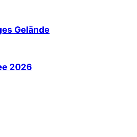
iges Gelände
ee 2026