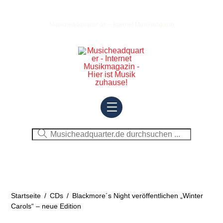
Skip
to
Musicheadquarter.de – Internet Musikmagazin
content
Menu
Startseite
/
CDs
/
Blackmore´s Night veröffentlichen „Winter
Carols“ – neue Edition