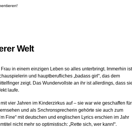
entieren!
erer Welt
Frau in einem einzigen Leben so alles unterbringt. Immerhin ist
Schauspielerin und hauptberufliches „badass girl“, das dem
telfinger zeigt. Das Wundervollste an ihr ist allerdings, dass si
ekt laufe.
it vier Jahren im Kinderzirkus auf – sie war wie geschaffen für
ernsehen und als Snchronsprecherin gehörte sie auch zum
m Fine“ mit deutschen und englischen Lyrics erschien im Jahr
Mit dem Laden des Videos akzeptieren Sie die Datenschutzerkläru
titel nicht mehr so optimistisch: „Rette sich, wer kann!“.
Mehr erfahren