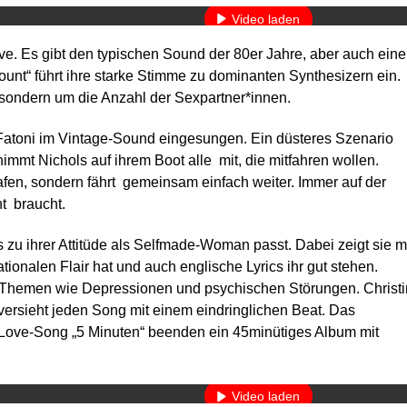
Video laden
e. Es gibt den typischen Sound der 80er Jahre, aber auch eine
YouTube immer entsperren
unt“ führt ihre starke Stimme zu dominanten Synthesizern ein.
, sondern um die Anzahl der Sexpartner*innen.
 Fatoni im Vintage-Sound eingesungen. Ein düsteres Szenario
immt Nichols auf ihrem Boot alle mit, die mitfahren wollen.
afen, sondern fährt gemeinsam einfach weiter. Immer auf der
t braucht.
as zu ihrer Attitüde als Selfmade-Woman passt. Dabei zeigt sie m
ationalen Flair hat und auch englische Lyrics ihr gut stehen.
 Themen wie Depressionen und psychischen Störungen. Christi
versieht jeden Song mit einem eindringlichen Beat. Das
-Love-Song „5 Minuten“ beenden ein 45minütiges Album mit
Mit dem Laden des Videos akzeptieren Sie die Datenschutzerkläru
Mehr erfahren
Video laden