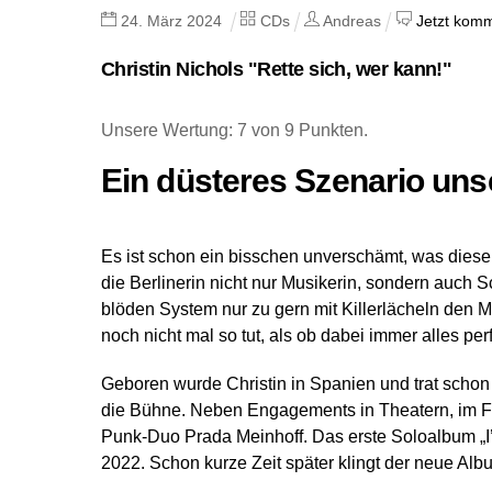
24
.
März
2024
CDs
Andreas
Jetzt komm
Christin Nichols "Rette sich, wer kann!"
Unsere Wertung: 7 von 9 Punkten.
Ein düsteres Szenario uns
Es ist schon ein bisschen unverschämt, was diese 
die Berlinerin nicht nur Musikerin, sondern auch 
blöden System nur zu gern mit Killerlächeln den Mit
noch nicht mal so tut, als ob dabei immer alles perf
Geboren wurde Christin in Spanien und trat schon m
die Bühne. Neben Engagements in Theatern, im F
Punk-Duo Prada Meinhoff. Das erste Soloalbum „I’
2022. Schon kurze Zeit später klingt der neue Album