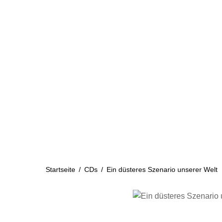
Skip
to
content
Startseite
Aktuelles
Startseite
/
CDs
/
Ein düsteres Szenario unserer Welt