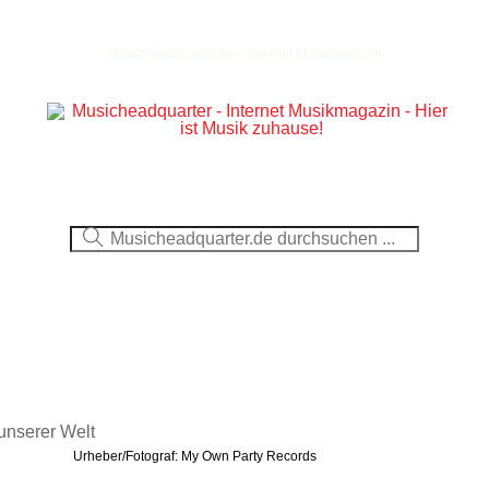
Musicheadquarter.de – Internet Musikmagazin
Ausblick
CDs
DVDs
Berichte
Fotos
Urheber/Fotograf: My Own Party Records