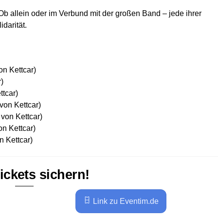
. Ob allein oder im Verbund mit der großen Band – jede ihrer
YouTube immer entsperren
idarität.
on Kettcar)
)
ttcar)
von Kettcar)
von Kettcar)
on Kettcar)
n Kettcar)
Tickets sichern!
Link zu Eventim.de