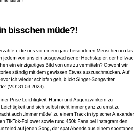
ommentieren!
ein bisschen müde?!
 erzählen, die uns vor einem ganz besonderen Menschen in das
t in jedem von uns ein ausgewachsener Hochstapler, der hellwac
en ein einzigartiges Bild von uns zu vermitteln? Obwohl wir
Stories ständig mit dem gewissen Etwas auszuschmücken. Auf
bevor ich wieder schlafen geh, blickt Singer-Songwriter
de“ (VÖ: 31.03.2023).
einer Prise Leichtigkeit, Humor und Augenzwinkern zu
eichtigkeit und sich selbst nicht immer ganz zu ernst zu
macht auch „Immer müde“ zu einem Track in typischer Alexander
onen TikTok-Follower sowie rund 450k Fans bei Instagram den
hmunzelnd auf jenen Song, der spät Abends aus einem spontanen