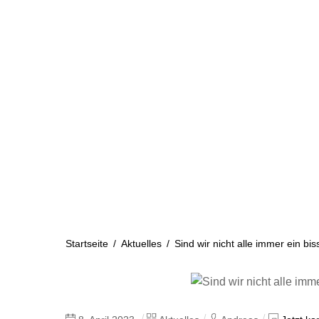
Skip
to
content
Startseite
Aktuelles
Startseite
/
Aktuelles
/
Sind wir nicht alle immer ein b