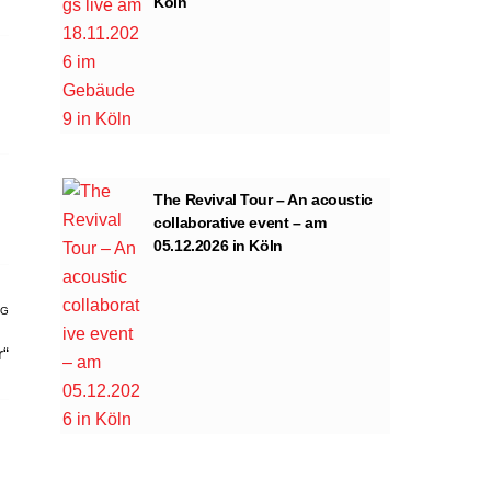
Köln
The Revival Tour – An acoustic
collaborative event – am
05.12.2026 in Köln
AG
r“