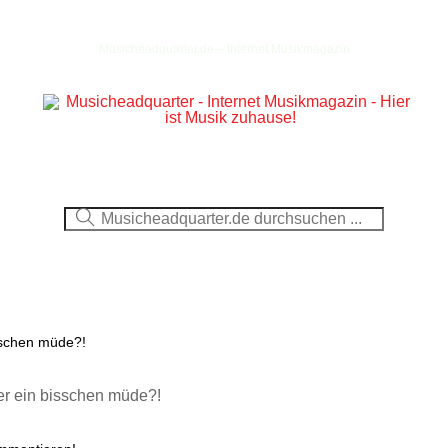
Musicheadquarter.de – Internet Musikmagazin
Ausblick
CDs
DVDs
Berichte
Fotos
isschen müde?!