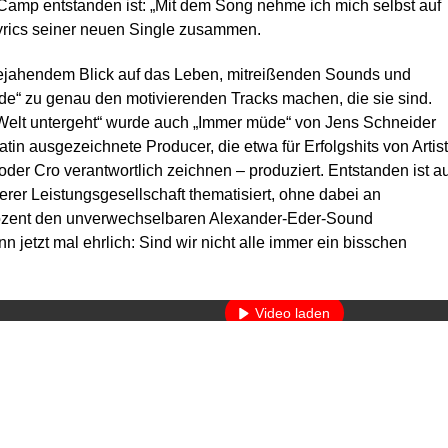
amp entstanden ist: „Mit dem Song nehme ich mich selbst auf
Lyrics seiner neuen Single zusammen.
bejahendem Blick auf das Leben, mitreißenden Sounds und
e“ zu genau den motivierenden Tracks machen, die sie sind.
 Welt untergeht“ wurde auch „Immer müde“ von Jens Schneider
in ausgezeichnete Producer, die etwa für Erfolgshits von Artis
der Cro verantwortlich zeichnen – produziert. Entstanden ist au
erer Leistungsgesellschaft thematisiert, ohne dabei an
Prozent den unverwechselbaren Alexander-Eder-Sound
nn jetzt mal ehrlich: Sind wir nicht alle immer ein bisschen
Mit dem Laden des Videos akzeptieren Sie die Datenschutzerkläru
Mehr erfahren
Video laden
YouTube immer entsperren