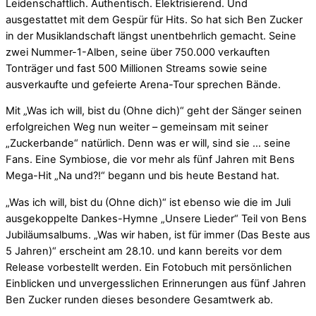
Leidenschaftlich. Authentisch. Elektrisierend. Und
ausgestattet mit dem Gespür für Hits. So hat sich Ben Zucker
in der Musiklandschaft längst unentbehrlich gemacht. Seine
zwei Nummer-1-Alben, seine über 750.000 verkauften
Tonträger und fast 500 Millionen Streams sowie seine
ausverkaufte und gefeierte Arena-Tour sprechen Bände.
Mit „Was ich will, bist du (Ohne dich)“ geht der Sänger seinen
erfolgreichen Weg nun weiter – gemeinsam mit seiner
„Zuckerbande“ natürlich. Denn was er will, sind sie … seine
Fans. Eine Symbiose, die vor mehr als fünf Jahren mit Bens
Mega-Hit „Na und?!“ begann und bis heute Bestand hat.
„Was ich will, bist du (Ohne dich)“ ist ebenso wie die im Juli
ausgekoppelte Dankes-Hymne „Unsere Lieder“ Teil von Bens
Jubiläumsalbums. „Was wir haben, ist für immer (Das Beste aus
5 Jahren)“ erscheint am 28.10. und kann bereits vor dem
Release vorbestellt werden. Ein Fotobuch mit persönlichen
Einblicken und unvergesslichen Erinnerungen aus fünf Jahren
Ben Zucker runden dieses besondere Gesamtwerk ab.