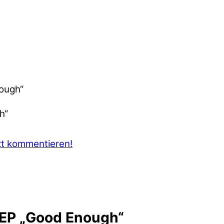
nough“
zt kommentieren!
-EP „Good Enough“