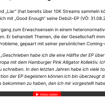
d „Liar“ (hat bereits über 10K Streams sammeln k
lich mit „Good Enough“ seine Debüt-EP (VÖ: 31.08.2
Übergang zum Erwachsensein in einem heteronormati
ren. Er behandelt Themen, die der Gesellschaft im
Probleme, gepaart mit seiner persönlichen Coming
:
„Geschrieben habe ich die eine Hälfte der EP über
pa mit dem Hamburger Pink Alligator Kollektiv. Ic
 schreiben. In den letzten Jahren habe ich viele to
ktion der EP begeistern können.Ich bin überzeugt 
den des Videos akzeptieren Sie die Datenschutzerklärung von YouT
 bekommen zu haben, den ich mir vorgestellt habe
Mehr erfahren
Video laden
YouTube immer entsperren