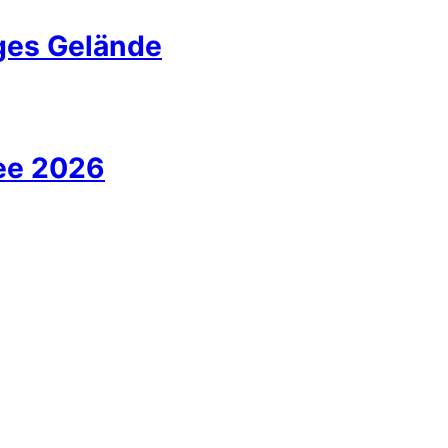
iges Gelände
ee 2026