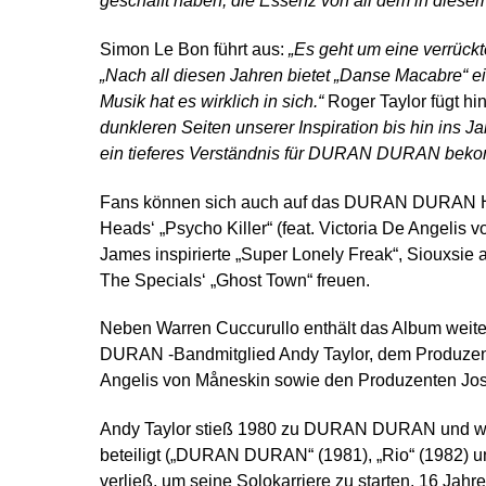
geschafft haben, die Essenz von all dem in diesem
Simon Le Bon führt aus:
„Es geht um eine verrück
„Nach all diesen Jahren bietet „Danse Macabre“ ei
Musik hat es wirklich in sich.“
Roger Taylor fügt hi
dunkleren Seiten unserer Inspiration bis hin ins Ja
ein tieferes Verständnis für DURAN DURAN bek
Fans können sich auch auf das DURAN DURAN Hall
Heads‘ „Psycho Killer“ (feat. Victoria De Angelis v
James inspirierte „Super Lonely Freak“, Siouxsie
The Specials‘ „Ghost Town“ freuen.
Neben Warren Cuccurullo enthält das Album wei
DURAN -Bandmitglied Andy Taylor, dem Produzente
Angelis von Måneskin sowie den Produzenten Jos
Andy Taylor stieß 1980 zu DURAN DURAN und war a
beteiligt („DURAN DURAN“ (1981), „Rio“ (1982) un
verließ, um seine Solokarriere zu starten. 16 Jahr