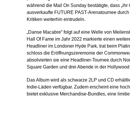
während die Mail On Sunday bestätigte, dass „ihr C
ausverkaufte FUTURE PAST-Arenatournee durch No
Kritiken weiterhin eintrudeln.
„Danse Macabre“ folgt auf eine Welle von Meile
Hall Of Fame im Jahr 2022 markierte einen weiter
Headliner im Londoner Hyde Park, trat beim Plat
schloss die Eröffnungszeremonie der Commonweal
absolvierten sie eine Headliner-Tournee durch N
Square Garden und drei Abende in der Hollywood 
Das Album wird als schwarze 2LP und CD erhältlich
Indie-Läden verfügbar. Zudem erscheint eine hochau
bietet exklusive Merchandise-Bundles, eine limiti