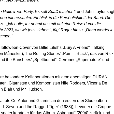
 Projekt einzufangen.“
te Halloween-Party. Es soll Spaß machen!“
und John Taylor sagt
nen interessanten Einblick in die Persönlichkeit der Band. Die
nzu:
„Ich hoffe, ihr nehmt uns mit auf eine Reise durch die
hr 2023, wo wir jetzt stehen.“, fügt Roger hinzu. „Dann werdet Ih
ommen.“
oween-Cover von Billie Eilishs „Bury A Friend“, Talking
on Måneskin), The Rolling Stones‘ „Paint It Black“, das von Rick
 and the Banshees‘ „Spellbound“, Cerrones „Supernature“ und
tere besondere Kollaborationen mit dem ehemaligen DURAN
n, Gitarristen und Komponisten Nile Rodgers, Victoria De
h Blair und Mr. Hudson.
ls Co-Autor und Gitarrist an den ersten drei Studioalben
d „Seven and the Ragged Tiger“ (1983)), bevor er die Gruppe
e später kehrte er für das Album „Astronaut“ (2004) zurück, und