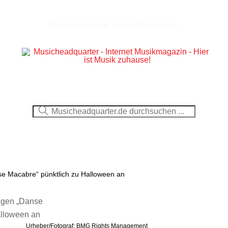
Musicheadquarter.de – Internet Musikmagazin
Ausblick
CDs
DVDs
Berichte
Fotos
Macabre“ pünktlich zu Halloween an
Urheber/Fotograf: BMG Rights Management