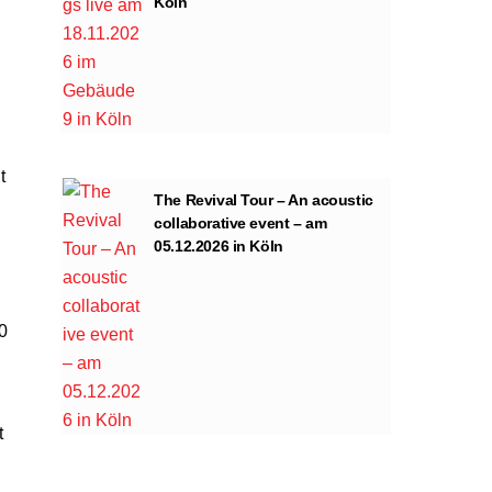
Köln
t
The Revival Tour – An acoustic
collaborative event – am
05.12.2026 in Köln
0
t