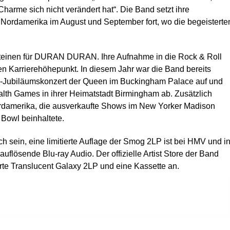
harme sich nicht verändert hat“. Die Band setzt ihre
rdamerika im August und September fort, wo die begeisterte
nsteinen für DURAN DURAN. Ihre Aufnahme in die Rock & Roll
en Karrierehöhepunkt. In diesem Jahr war die Band bereits
in-Jubiläumskonzert der Queen im Buckingham Palace auf und
th Games in ihrer Heimatstadt Birmingham ab. Zusätzlich
ordamerika, die ausverkaufte Shows im New Yorker Madison
Bowl beinhaltete.
 sein, eine limitierte Auflage der Smog 2LP ist bei HMV und i
flösende Blu-ray Audio. Der offizielle Artist Store der Band
erte Translucent Galaxy 2LP und eine Kassette an.