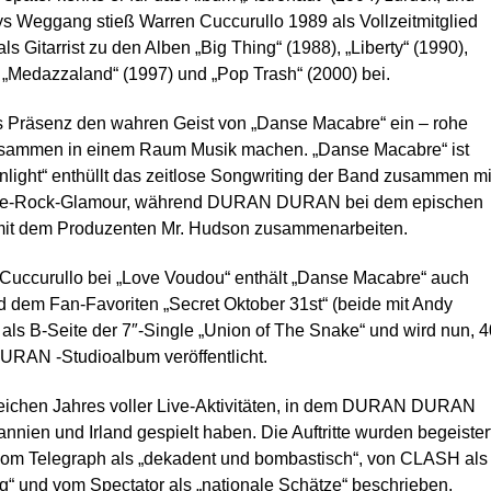
s Weggang stieß Warren Cuccurullo 1989 als Vollzeitmitglied
s Gitarrist zu den Alben „Big Thing“ (1988), „Liberty“ (1990),
„Medazzaland“ (1997) und „Pop Trash“ (2000) bei.
s Präsenz den wahren Geist von „Danse Macabre“ ein – rohe
zusammen in einem Raum Musik machen. „Danse Macabre“ ist
nlight“ enthüllt das zeitlose Songwriting der Band zusammen mi
Dance-Rock-Glamour, während DURAN DURAN bei dem epischen
ut mit dem Produzenten Mr. Hudson zusammenarbeiten.
Cuccurullo bei „Love Voudou“ enthält „Danse Macabre“ auch
dem Fan-Favoriten „Secret Oktober 31st“ (beide mit Andy
 als B-Seite der 7″-Single „Union of The Snake“ und wird nun, 4
URAN -Studioalbum veröffentlicht.
sreichen Jahres voller Live-Aktivitäten, in dem DURAN DURAN
nnien und Irland gespielt haben. Die Auftritte wurden begeister
vom Telegraph als „dekadent und bombastisch“, von CLASH als
dig“ und vom Spectator als „nationale Schätze“ beschrieben,