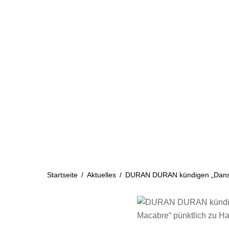
Skip
to
content
Startseite
Aktuelles
Startseite
/
Aktuelles
/
DURAN DURAN kündigen „Danse 