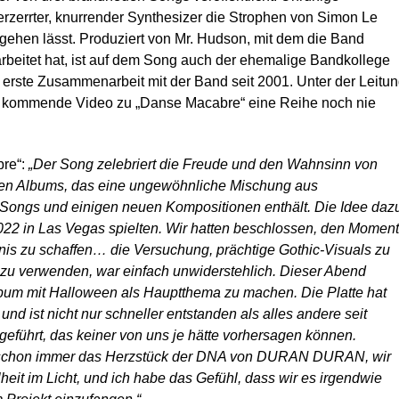
rzerrter, knurrender Synthesizer die Strophen von Simon Le
gehen lässt. Produziert von Mr. Hudson, mit dem die Band
eitet hat, ist auf dem Song auch der ehemalige Bandkollege
 erste Zusammenarbeit mit der Band seit 2001. Unter der Leitu
ch kommende Video zu „Danse Macabre“ eine Reihe noch nie
bre“:
„Der Song zelebriert die Freude und den Wahnsinn von
den Albums, das eine ungewöhnliche Mischung aus
ngs und einigen neuen Kompositionen enthält. Die Idee daz
2022 in Las Vegas spielten. Wir hatten beschlossen, den Moment
gnis zu schaffen… die Versuchung, prächtige Gothic-Visuals zu
zu verwenden, war einfach unwiderstehlich. Dieser Abend
Album mit Halloween als Hauptthema zu machen. Die Platte hat
und ist nicht nur schneller entstanden als alles andere seit
führt, das keiner von uns je hätte vorhersagen können.
n schon immer das Herzstück der DNA von DURAN DURAN, wir
heit im Licht, und ich habe das Gefühl, dass wir es irgendwie