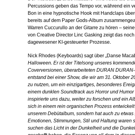
Percussions geben das Tempo vor, während ein ve
Bon in eine hypnotische Hook mit Handclaps über
bereits auf dem Paper Gods-Album zusammengearb
Warren Cuccurullo an der Gitarre zu hören – seine
von Creative Director Linc Gasking zeigt das no
dagewesener KI-gesteuerter Prozesse.
Nick Rhodes (Keyboards) sagt über „Danse Maca
Halloween. Er ist der Titelsong unseres kommen
Coverversionen, überarbeiteten DURAN DURAN-So
entstand bei einer Show, die wir am 31. Oktober 
zu nutzen, um ein einzigartiges, besonderes Erei
einem dunklen Soundtrack aus Horror und Humor 
inspirierte uns dazu, weiter zu forschen und ein 
sich in einem rein organischen Prozess entwickelt 
unserem Debütalbum, sondern hat auch zu etwas ge
Emotionen, Stimmungen, Stil und Haltung ware
suchen das Licht in der Dunkelheit und die Dunkel