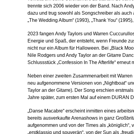
trennte sich 2006 wieder von der Band. Nach Andy
dazu und trug sowohl als Songschreiber als auch al
„The Wedding Album“ (1993), „Thank You“ (1995), 
2023 fangen Andy Taylors und Warren Cuccurullo
Energie und Spaß, der entsteht, wenn Freunde 
nicht nur ein Album für Halloween. Bei „Black Moo
Nile Rodgers und Andy Taylor an der Gitarre 
Schlussstück „Confession In The Afterlife“ erne
Neben einer zweiten Zusammenarbeit mit Warren 
neu aufgenommene Versionen von „Nightboat“ und 
Taylor an der Gitarre). Der Song erschien erstmals
Jahre später, zum ersten Mal auf einem DURAN D
„Danse Macabre“ erscheint inmitten eines arbeit
bereits ausverkaufte Arenashows in ganz Großbrita
aufgenommen und von der Times als „königlich“, 
„erstklassig und souverän“, von der Sun als „freu