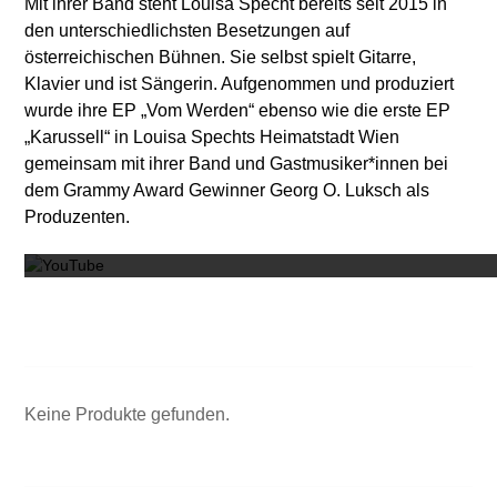
Mit ihrer Band steht Louisa Specht bereits seit 2015 in
den unterschiedlichsten Besetzungen auf
österreichischen Bühnen. Sie selbst spielt Gitarre,
Klavier und ist Sängerin. Aufgenommen und produziert
wurde ihre EP „Vom Werden“ ebenso wie die erste EP
„Karussell“ in Louisa Spechts Heimatstadt Wien
gemeinsam mit ihrer Band und Gastmusiker*innen bei
dem Grammy Award Gewinner Georg O. Luksch als
Mit dem
Produzenten.
Keine Produkte gefunden.