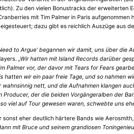
hältlich). Zu den vielen Bonustracks der erweiterten
Cranberries mit Tim Palmer in Paris aufgenommen 
igesteuert; dazu gibt es reichlich Auszüge aus den
eed to Argue‘ begannen wir damit, uns über die A
layers.
„Wir hatten mit Island Records darüber ge
m Palmer vor, der davor mit Tears for Fears gearbei
 hatten wir ein paar freie Tage, und so nahmen wir
ar wahnsinnig nett, und die Aufnahmen klangen auc
 Producer, der die beiden Vorgängeralben der Band
so viel auf Tour gewesen waren, schwebte uns eher
der sonst eher deutlich härtere Bands wie Aerosmit
ann mit Bruce und seinem grandiosen Toningenieur 