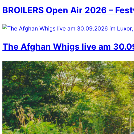
BROILERS Open Air 2026 – Fest
The Afghan Whigs live am 30.09