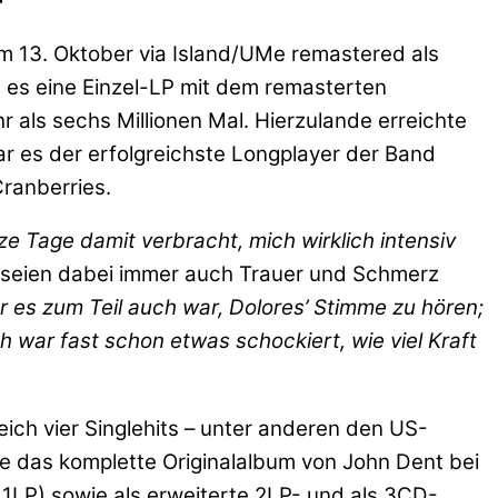
am 13. Oktober via Island/UMe remastered als
t es eine Einzel-LP mit dem remasterten
r als sechs Millionen Mal. Hierzulande erreichte
ar es der erfolgreichste Longplayer der Band
Cranberries.
ze Tage damit verbracht, mich wirklich intensiv
s seien dabei immer auch Trauer und Schmerz
 es zum Teil auch war, Dolores’ Stimme zu hören;
ch war fast schon etwas schockiert, wie viel Kraft
eich vier Singlehits – unter anderen den US-
e das komplette Originalalbum von John Dent bei
 1LP) sowie als erweiterte 2LP- und als 3CD-