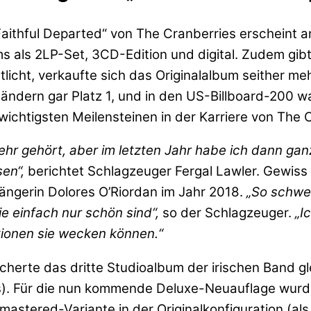
Faithful Departed“ von The Cranberries erscheint 
ms als 2LP-Set, 3CD-Edition und digital. Zudem gib
licht, verkaufte sich das Originalalbum seither meh
Ländern gar Platz 1, und in den US-Billboard-200 w
 wichtigsten Meilensteinen in der Karriere von The 
mehr gehört, aber im letzten Jahr habe ich dann gan
en“,
berichtet Schlagzeuger Fergal Lawler. Gewis
ngerin Dolores O’Riordan im Jahr 2018.
„So schwer
e einfach nur schön sind“,
so der Schlagzeuger.
„I
tionen sie wecken können.“
scherte das dritte Studioalbum der irischen Band gl
ts). Für die nun kommende Deluxe-Neuauflage wurd
astered-Variante in der Originalkonfiguration (als