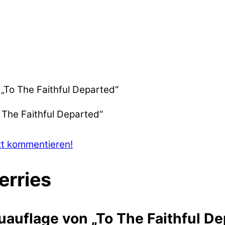
„To The Faithful Departed“
zt kommentieren!
erries
uauflage von „To The Faithful D