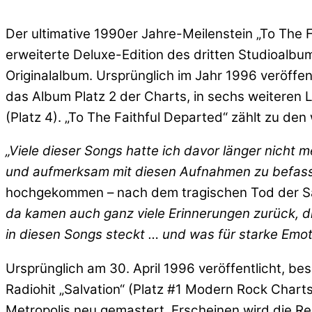
Der ultimative 1990er Jahre-Meilenstein „To The 
erweiterte Deluxe-Edition des dritten Studioalbu
Originalalbum. Ursprünglich im Jahr 1996 veröffent
das Album Platz 2 der Charts, in sechs weiteren 
(Platz 4). „To The Faithful Departed“ zählt zu den
„Viele dieser Songs hatte ich davor länger nicht 
und aufmerksam mit diesen Aufnahmen zu befass
hochgekommen – nach dem tragischen Tod der Sä
da kamen auch ganz viele Erinnerungen zurück, di
in diesen Songs steckt … und was für starke Emo
Ursprünglich am 30. April 1996 veröffentlicht, be
Radiohit „Salvation“ (Platz #1 Modern Rock Char
Metropolis neu gemastert. Erscheinen wird die Rem