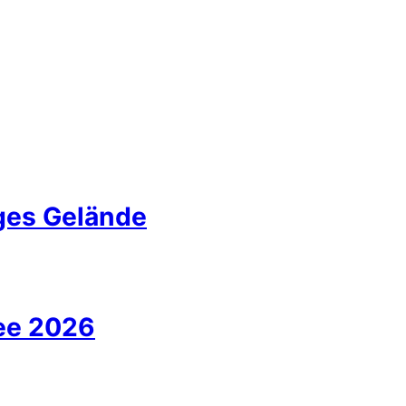
iges Gelände
ee 2026